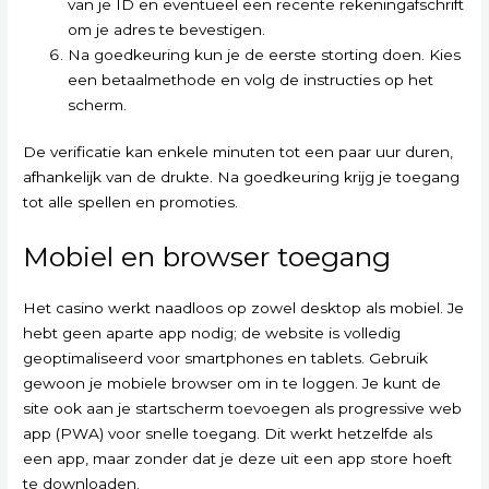
van je ID en eventueel een recente rekeningafschrift
om je adres te bevestigen.
Na goedkeuring kun je de eerste storting doen. Kies
een betaalmethode en volg de instructies op het
scherm.
De verificatie kan enkele minuten tot een paar uur duren,
afhankelijk van de drukte. Na goedkeuring krijg je toegang
tot alle spellen en promoties.
Mobiel en browser toegang
Het casino werkt naadloos op zowel desktop als mobiel. Je
hebt geen aparte app nodig; de website is volledig
geoptimaliseerd voor smartphones en tablets. Gebruik
gewoon je mobiele browser om in te loggen. Je kunt de
site ook aan je startscherm toevoegen als progressive web
app (PWA) voor snelle toegang. Dit werkt hetzelfde als
een app, maar zonder dat je deze uit een app store hoeft
te downloaden.