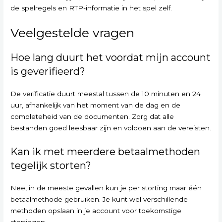
de spelregels en RTP-informatie in het spel zelf.
Veelgestelde vragen
Hoe lang duurt het voordat mijn account
is geverifieerd?
De verificatie duurt meestal tussen de 10 minuten en 24
uur, afhankelijk van het moment van de dag en de
completeheid van de documenten. Zorg dat alle
bestanden goed leesbaar zijn en voldoen aan de vereisten.
Kan ik met meerdere betaalmethoden
tegelijk storten?
Nee, in de meeste gevallen kun je per storting maar één
betaalmethode gebruiken. Je kunt wel verschillende
methoden opslaan in je account voor toekomstige
stortingen.