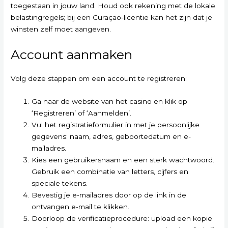
toegestaan in jouw land. Houd ook rekening met de lokale
belastingregels; bij een Curaçao-licentie kan het zijn dat je
winsten zelf moet aangeven.
Account aanmaken
Volg deze stappen om een account te registreren:
Ga naar de website van het casino en klik op
‘Registreren’ of ‘Aanmelden’.
Vul het registratieformulier in met je persoonlijke
gegevens: naam, adres, geboortedatum en e-
mailadres.
Kies een gebruikersnaam en een sterk wachtwoord.
Gebruik een combinatie van letters, cijfers en
speciale tekens.
Bevestig je e-mailadres door op de link in de
ontvangen e-mail te klikken.
Doorloop de verificatieprocedure: upload een kopie