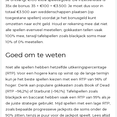
35x de bonus: 35 × €100 = €3.500. Je moet dus voor in
totaal €3.500 aan weddenschappen plaatsen (op
toegestane spellen) voordat je het bonusgeld kunt
omzetten naar echt geld. Houd er rekening mee dat niet
alle spellen evenveel meetellen; gokkasten tellen vaak
100% mee, terwijl tafelspellen zoals blackjack soms maar
10% of 0% meetellen.
Goed om te weten
Niet alle spellen hebben hetzelfde uitkeringspercentage
(RTP). Voor een hogere kans op winst op de lange termijn
kun je het beste spellen kiezen met een RTP van 96% of
hoger. Denk aan populaire gokkasten zoals Book of Dead
(RTP ~96,2%) of Starburst (~96,1%). Tafelspellen zoals
blackjack en baccarat hebben vaak een RTP van 99% als je
de juiste strategie gebruikt. Mijd spellen met een lage RTP,
zoals bepaalde progressieve jackpots die soms onder de
90% zitten, tenzij je puur voor de jackpot speelt. Lees altijd