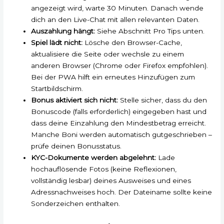
angezeigt wird, warte 30 Minuten. Danach wende
dich an den Live-Chat mit allen relevanten Daten.
Auszahlung hängt:
Siehe Abschnitt Pro Tips unten.
Spiel lädt nicht:
Lösche den Browser-Cache,
aktualisiere die Seite oder wechsle zu einem
anderen Browser (Chrome oder Firefox empfohlen).
Bei der PWA hilft ein erneutes Hinzufügen zum
Startbildschirm.
Bonus aktiviert sich nicht:
Stelle sicher, dass du den
Bonuscode (falls erforderlich) eingegeben hast und
dass deine Einzahlung den Mindestbetrag erreicht.
Manche Boni werden automatisch gutgeschrieben –
prüfe deinen Bonusstatus.
KYC-Dokumente werden abgelehnt:
Lade
hochauflösende Fotos (keine Reflexionen,
vollständig lesbar) deines Ausweises und eines
Adressnachweises hoch. Der Dateiname sollte keine
Sonderzeichen enthalten.