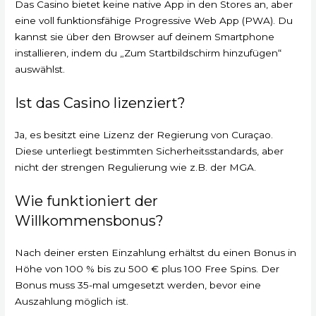
Das Casino bietet keine native App in den Stores an, aber
eine voll funktionsfähige Progressive Web App (PWA). Du
kannst sie über den Browser auf deinem Smartphone
installieren, indem du „Zum Startbildschirm hinzufügen“
auswählst.
Ist das Casino lizenziert?
Ja, es besitzt eine Lizenz der Regierung von Curaçao.
Diese unterliegt bestimmten Sicherheitsstandards, aber
nicht der strengen Regulierung wie z.B. der MGA.
Wie funktioniert der
Willkommensbonus?
Nach deiner ersten Einzahlung erhältst du einen Bonus in
Höhe von 100 % bis zu 500 € plus 100 Free Spins. Der
Bonus muss 35-mal umgesetzt werden, bevor eine
Auszahlung möglich ist.