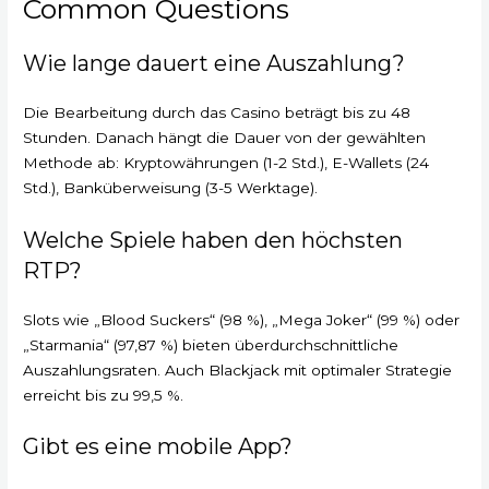
Common Questions
Wie lange dauert eine Auszahlung?
Die Bearbeitung durch das Casino beträgt bis zu 48
Stunden. Danach hängt die Dauer von der gewählten
Methode ab: Kryptowährungen (1-2 Std.), E-Wallets (24
Std.), Banküberweisung (3-5 Werktage).
Welche Spiele haben den höchsten
RTP?
Slots wie „Blood Suckers“ (98 %), „Mega Joker“ (99 %) oder
„Starmania“ (97,87 %) bieten überdurchschnittliche
Auszahlungsraten. Auch Blackjack mit optimaler Strategie
erreicht bis zu 99,5 %.
Gibt es eine mobile App?