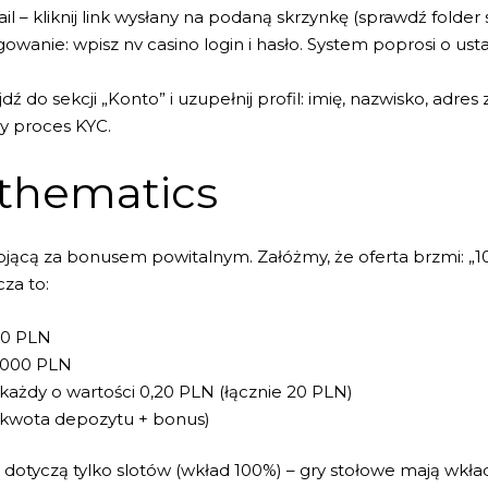
l – kliknij link wysłany na podaną skrzynkę (sprawdź folder
owanie: wpisz nv casino login i hasło. System poprosi o ust
ź do sekcji „Konto” i uzupełnij profil: imię, nazwisko, adres
zy proces KYC.
thematics
ącą za bonusem powitalnym. Załóżmy, że oferta brzmi: „1
za to:
20 PLN
1000 PLN
każdy o wartości 0,20 PLN (łącznie 20 PLN)
kwota depozytu + bonus)
dotyczą tylko slotów (wkład 100%) – gry stołowe mają wkła