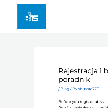
Skip
to
content
Rejestracja i
poradnik
/
Blog
/ By
sbushra777
Before you register at
Nv c
Poniżej znajdziesz szczegó