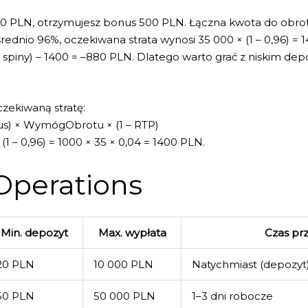
 500 PLN, otrzymujesz bonus 500 PLN. Łączna kwota do obrotu
rednio 96%, oczekiwana strata wynosi 35 000 × (1 – 0,96) =
e spiny) – 1400 = –880 PLN. Dlatego warto grać z niskim dep
zekiwaną stratę:
nus) × WymógObrotu × (1 – RTP)
 (1 – 0,96) = 1000 × 35 × 0,04 = 1400 PLN.
 Operations
Min. depozyt
Max. wypłata
Czas pr
20 PLN
10 000 PLN
Natychmiast (depozyt)
50 PLN
50 000 PLN
1–3 dni robocze