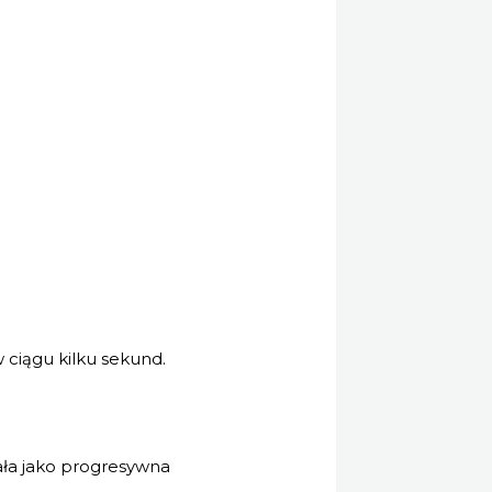
w ciągu kilku sekund.
ała jako progresywna