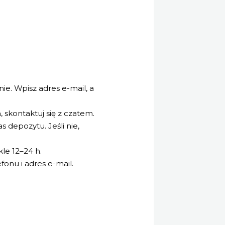
ie. Wpisz adres e-mail, a
h, skontaktuj się z czatem.
 depozytu. Jeśli nie,
le 12–24 h.
fonu i adres e-mail.