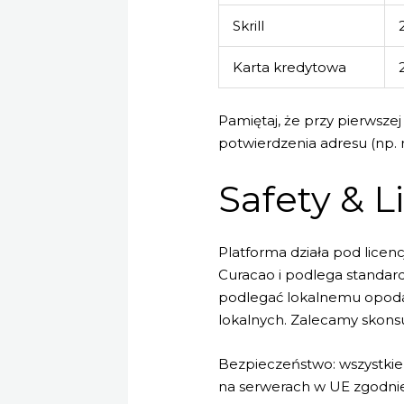
Skrill
Karta kredytowa
Pamiętaj, że przy pierwsz
potwierdzenia adresu (np. 
Safety & L
Platforma działa pod licenc
Curacao i podlega stand
podlegać lokalnemu opoda
lokalnych. Zalecamy skons
Bezpieczeństwo: wszystkie
na serwerach w UE zgodnie