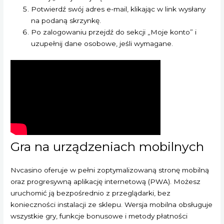
Potwierdź swój adres e-mail, klikając w link wysłany
na podaną skrzynkę.
Po zalogowaniu przejdź do sekcji „Moje konto” i
uzupełnij dane osobowe, jeśli wymagane.
Gra na urządzeniach mobilnych
Nvcasino oferuje w pełni zoptymalizowaną stronę mobilną
oraz progresywną aplikację internetową (PWA). Możesz
uruchomić ją bezpośrednio z przeglądarki, bez
konieczności instalacji ze sklepu. Wersja mobilna obsługuje
wszystkie gry, funkcje bonusowe i metody płatności