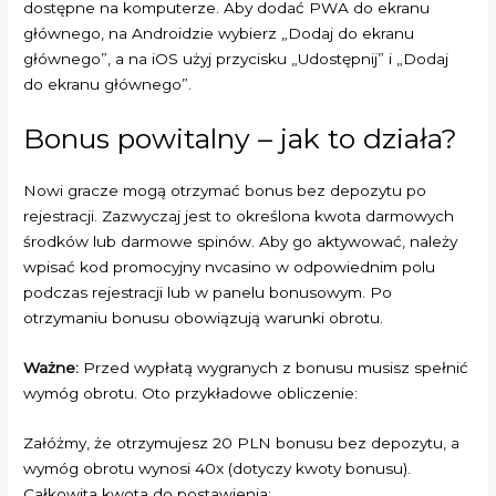
dostępne na komputerze. Aby dodać PWA do ekranu
głównego, na Androidzie wybierz „Dodaj do ekranu
głównego”, a na iOS użyj przycisku „Udostępnij” i „Dodaj
do ekranu głównego”.
Bonus powitalny – jak to działa?
Nowi gracze mogą otrzymać bonus bez depozytu po
rejestracji. Zazwyczaj jest to określona kwota darmowych
środków lub darmowe spinów. Aby go aktywować, należy
wpisać kod promocyjny nvcasino w odpowiednim polu
podczas rejestracji lub w panelu bonusowym. Po
otrzymaniu bonusu obowiązują warunki obrotu.
Ważne:
Przed wypłatą wygranych z bonusu musisz spełnić
wymóg obrotu. Oto przykładowe obliczenie:
Załóżmy, że otrzymujesz 20 PLN bonusu bez depozytu, a
wymóg obrotu wynosi 40x (dotyczy kwoty bonusu).
Całkowita kwota do postawienia: