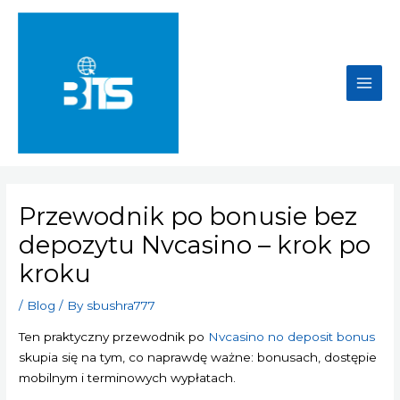
Skip
to
content
Main
Men
Przewodnik po bonusie bez
depozytu Nvcasino – krok po
kroku
/
Blog
/ By
sbushra777
Ten praktyczny przewodnik po
Nvcasino no deposit bonus
skupia się na tym, co naprawdę ważne: bonusach, dostępie
mobilnym i terminowych wypłatach.