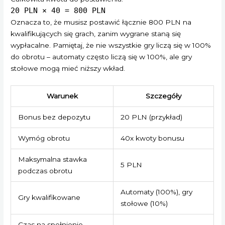
20 PLN × 40 = 800 PLN
Oznacza to, że musisz postawić łącznie 800 PLN na
kwalifikujących się grach, zanim wygrane staną się
wypłacalne. Pamiętaj, że nie wszystkie gry liczą się w 100%
do obrotu – automaty często liczą się w 100%, ale gry
stołowe mogą mieć niższy wkład.
Warunek
Szczegóły
Bonus bez depozytu
20 PLN (przykład)
Wymóg obrotu
40x kwoty bonusu
Maksymalna stawka
5 PLN
podczas obrotu
Automaty (100%), gry
Gry kwalifikowane
stołowe (10%)
Czas na spełnienie