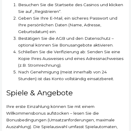
Besuchen Sie die Startseite des Casinos und klicken
Sie auf „Registrieren“.
Geben Sie Ihre E‑Mail, ein sicheres Passwort und
Ihre persönlichen Daten (Name, Adresse,
Geburtsdatum) ein.
Bestätigen Sie die AGB und den Datenschutz –
optional können Sie Bonusangebote aktivieren.
Schließen Sie die Verifizierung ab: Senden Sie eine
Kopie Ihres Ausweises und eines Adressnachweises
(z.B. Stromrechnung).
Nach Genehmigung (meist innerhalb von 24
Stunden) ist das Konto vollständig einsatzbereit.
Spiele & Angebote
Ihre erste Einzahlung können Sie mit einem
Willkommensbonus aufstocken – lesen Sie die
Bonusbedingungen (Umsatzanforderungen, maximale
Auszahlung). Die Spielauswahl umfasst Spielautomaten,