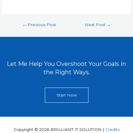
Post
←
Previous Post
Next Post
→
navigation
Let Me Help You Overshoot Your Goals in
the Right Ways.
Start Now
Copyright © 2026 BRILLIANT IT SOLUTION |
Credits