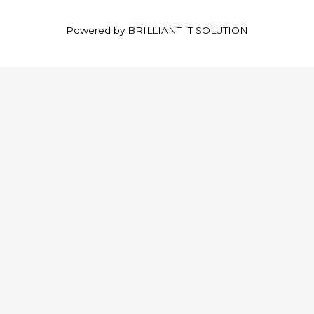
Powered by BRILLIANT IT SOLUTION