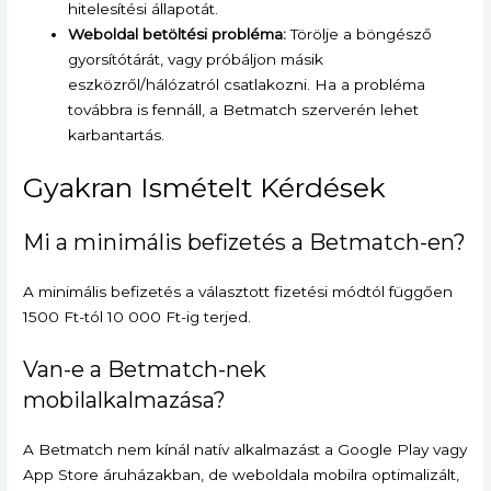
hitelesítési állapotát.
Weboldal betöltési probléma:
Törölje a böngésző
gyorsítótárát, vagy próbáljon másik
eszközről/hálózatról csatlakozni. Ha a probléma
továbbra is fennáll, a Betmatch szerverén lehet
karbantartás.
Gyakran Ismételt Kérdések
Mi a minimális befizetés a Betmatch-en?
A minimális befizetés a választott fizetési módtól függően
1500 Ft-tól 10 000 Ft-ig terjed.
Van-e a Betmatch-nek
mobilalkalmazása?
A Betmatch nem kínál natív alkalmazást a Google Play vagy
App Store áruházakban, de weboldala mobilra optimalizált,