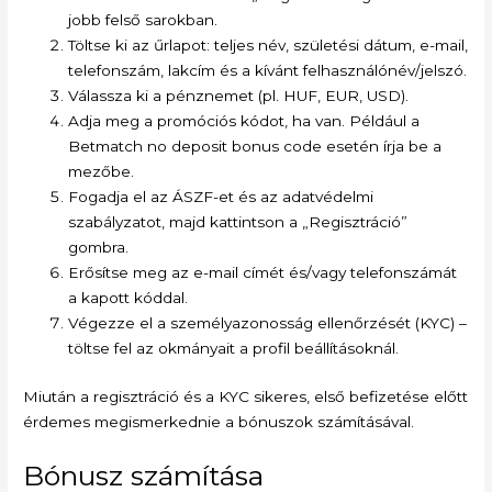
jobb felső sarokban.
Töltse ki az űrlapot: teljes név, születési dátum, e-mail,
telefonszám, lakcím és a kívánt felhasználónév/jelszó.
Válassza ki a pénznemet (pl. HUF, EUR, USD).
Adja meg a promóciós kódot, ha van. Például a
Betmatch no deposit bonus code esetén írja be a
mezőbe.
Fogadja el az ÁSZF-et és az adatvédelmi
szabályzatot, majd kattintson a „Regisztráció”
gombra.
Erősítse meg az e-mail címét és/vagy telefonszámát
a kapott kóddal.
Végezze el a személyazonosság ellenőrzését (KYC) –
töltse fel az okmányait a profil beállításoknál.
Miután a regisztráció és a KYC sikeres, első befizetése előtt
érdemes megismerkednie a bónuszok számításával.
Bónusz számítása