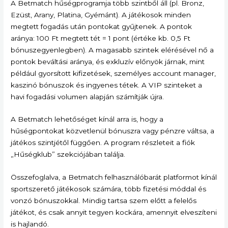
A Betmatch hűségprogramja több szintből áll (pl. Bronz,
Ezüst, Arany, Platina, Gyémánt). A játékosok minden
megtett fogadás után pontokat gyűjtenek. A pontok
aránya: 100 Ft megtett tét = 1 pont (értéke kb. 0,5 Ft
bónuszegyenlegben). A magasabb szintek elérésével nő a
pontok beváltási aránya, és exkluzív előnyök járnak, mint
például gyorsított kifizetések, személyes account manager,
kaszinó bónuszok és ingyenes tétek. A VIP szinteket a
havi fogadási volumen alapján számítják újra.
A Betmatch lehetőséget kínál arra is, hogy a
hűségpontokat közvetlenül bónuszra vagy pénzre váltsa, a
játékos szintjétől függően. A program részleteit a fiók
„Hűségklub” szekciójában találja.
Összefoglalva, a Betmatch felhasználóbarát platformot kínál
sportszerető játékosok számára, több fizetési móddal és
vonzó bónuszokkal. Mindig tartsa szem előtt a felelős
játékot, és csak annyit tegyen kockára, amennyit elveszíteni
is hajlandó.