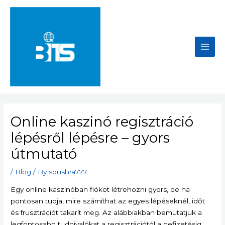
Skip
to
content
Main
Men
Online kaszinó regisztráció
lépésről lépésre – gyors
útmutató
/
Blog
/ By
sbushra777
Egy online kaszinóban fiókot létrehozni gyors, de ha
pontosan tudja, mire számíthat az egyes lépéseknél, időt
és frusztrációt takarít meg. Az alábbiakban bemutatjuk a
legfontosabb tudnivalókat a regisztrációtól a befizetésig,