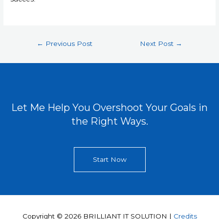
Post
←
Previous Post
Next Post
→
navigation
Let Me Help You Overshoot Your Goals in
the Right Ways.
Start Now
Copyright © 2026 BRILLIANT IT SOLUTION |
Credits