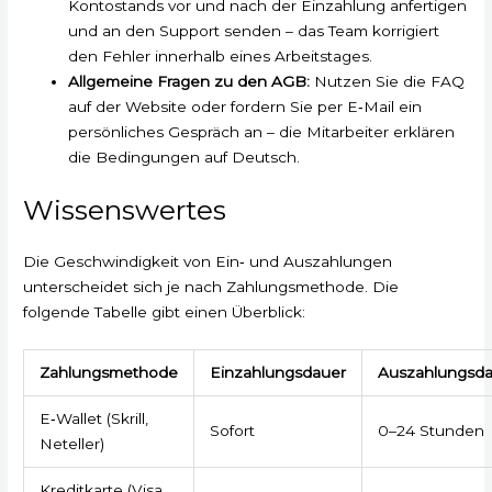
Kontostands vor und nach der Einzahlung anfertigen
und an den Support senden – das Team korrigiert
den Fehler innerhalb eines Arbeitstages.
Allgemeine Fragen zu den AGB:
Nutzen Sie die FAQ
auf der Website oder fordern Sie per E‑Mail ein
persönliches Gespräch an – die Mitarbeiter erklären
die Bedingungen auf Deutsch.
Wissenswertes
Die Geschwindigkeit von Ein‑ und Auszahlungen
unterscheidet sich je nach Zahlungsmethode. Die
folgende Tabelle gibt einen Überblick:
Zahlungsmethode
Einzahlungsdauer
Auszahlungsd
E‑Wallet (Skrill,
Sofort
0–24 Stunden
Neteller)
Kreditkarte (Visa,