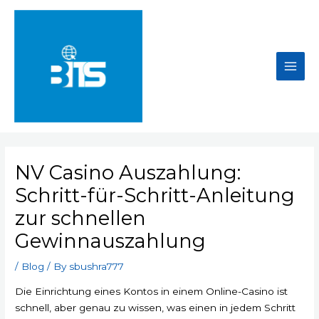
Skip
to
content
Main
Men
NV Casino Auszahlung:
Schritt-für-Schritt-Anleitung
zur schnellen
Gewinnauszahlung
/
Blog
/ By
sbushra777
Die Einrichtung eines Kontos in einem Online-Casino ist
schnell, aber genau zu wissen, was einen in jedem Schritt