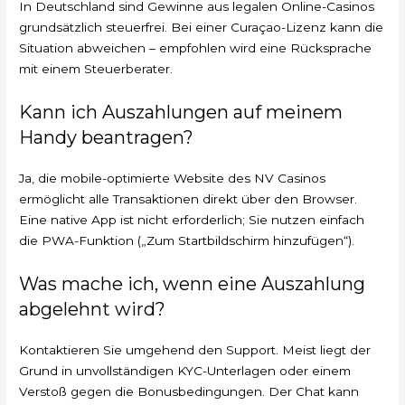
In Deutschland sind Gewinne aus legalen Online-Casinos
grundsätzlich steuerfrei. Bei einer Curaçao-Lizenz kann die
Situation abweichen – empfohlen wird eine Rücksprache
mit einem Steuerberater.
Kann ich Auszahlungen auf meinem
Handy beantragen?
Ja, die mobile-optimierte Website des NV Casinos
ermöglicht alle Transaktionen direkt über den Browser.
Eine native App ist nicht erforderlich; Sie nutzen einfach
die PWA-Funktion („Zum Startbildschirm hinzufügen“).
Was mache ich, wenn eine Auszahlung
abgelehnt wird?
Kontaktieren Sie umgehend den Support. Meist liegt der
Grund in unvollständigen KYC-Unterlagen oder einem
Verstoß gegen die Bonusbedingungen. Der Chat kann