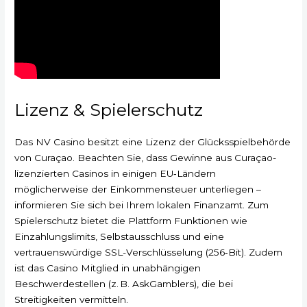
Lizenz & Spielerschutz
Das NV Casino besitzt eine Lizenz der Glücksspielbehörde
von Curaçao. Beachten Sie, dass Gewinne aus Curaçao-
lizenzierten Casinos in einigen EU‑Ländern
möglicherweise der Einkommensteuer unterliegen –
informieren Sie sich bei Ihrem lokalen Finanzamt. Zum
Spielerschutz bietet die Plattform Funktionen wie
Einzahlungslimits, Selbstausschluss und eine
vertrauenswürdige SSL-Verschlüsselung (256‑Bit). Zudem
ist das Casino Mitglied in unabhängigen
Beschwerdestellen (z. B. AskGamblers), die bei
Streitigkeiten vermitteln.