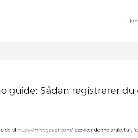
Ho
o guide: Sådan registrerer du 
uide til
https://mrvegas.gr.com/
, dækker denne artikel alt fra