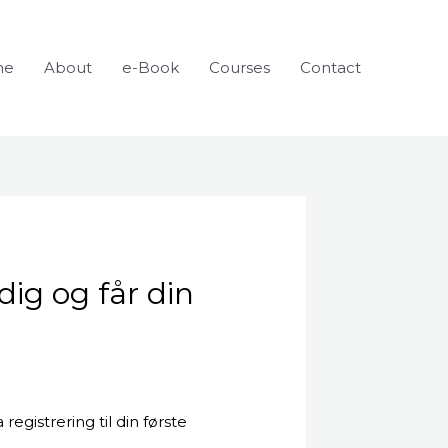
me
About
e-Book
Courses
Contact
dig og får din
 registrering til din første