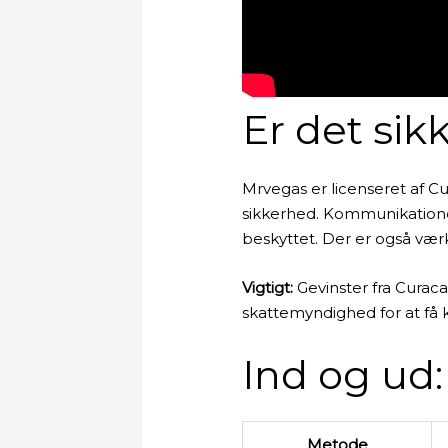
Er det sik
Mrvegas er licenseret af Cu
sikkerhed. Kommunikationen
beskyttet. Der er også værk
Vigtigt:
Gevinster fra Curaca
skattemyndighed for at få 
Ind og ud
Metode