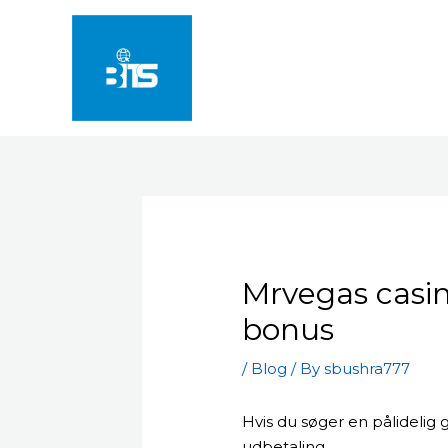
Skip
to
content
Mrvegas casin
bonus
/
Blog
/ By
sbushra777
Hvis du søger en pålidelig g
udbetaling.