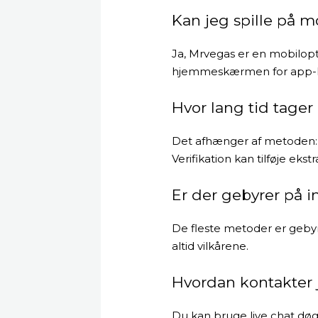
Kan jeg spille på m
Ja, Mrvegas er en mobilopt
hjemmeskærmen for app-lig
Hvor lang tid tager
Det afhænger af metoden: e
Verifikation kan tilføje ekstra
Er der gebyrer på 
De fleste metoder er geby
altid vilkårene.
Hvordan kontakter 
Du kan bruge live chat døgn