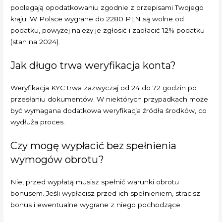
podlegają opodatkowaniu zgodnie z przepisami Twojego
kraju. W Polsce wygrane do 2280 PLN są wolne od
podatku, powyżej należy je zgłosić i zapłacić 12% podatku
(stan na 2024).
Jak długo trwa weryfikacja konta?
Weryfikacja KYC trwa zazwyczaj od 24 do 72 godzin po
przesłaniu dokumentów. W niektórych przypadkach może
być wymagana dodatkowa weryfikacja źródła środków, co
wydłuża proces.
Czy mogę wypłacić bez spełnienia
wymogów obrotu?
Nie, przed wypłatą musisz spełnić warunki obrotu
bonusem. Jeśli wypłacisz przed ich spełnieniem, stracisz
bonus i ewentualne wygrane z niego pochodzące.