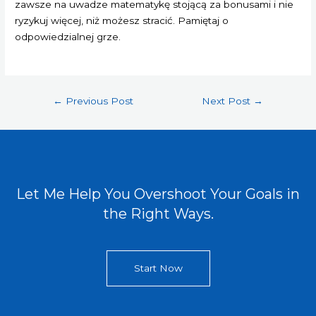
zawsze na uwadze matematykę stojącą za bonusami i nie
ryzykuj więcej, niż możesz stracić. Pamiętaj o
odpowiedzialnej grze.
Post
←
Previous Post
Next Post
→
navigation
Let Me Help You Overshoot Your Goals in
the Right Ways.
Start Now