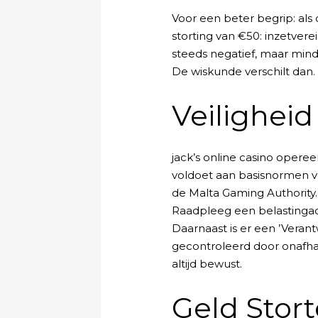
Voor een beter begrip: als 
storting van €50: inzetver
steeds negatief, maar mind
De wiskunde verschilt dan.
Veiligheid
jack’s online casino opere
voldoet aan basisnormen vo
de Malta Gaming Authority. 
Raadpleeg een belastingadv
Daarnaast is er een ’Veran
gecontroleerd door onafhank
altijd bewust.
Geld Sto