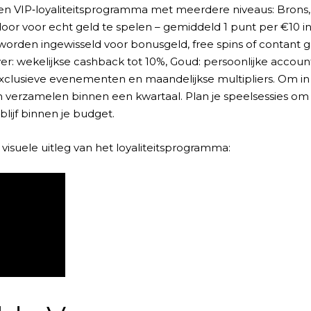
een VIP‑loyaliteitsprogramma met meerdere niveaus: Brons, Z
door voor echt geld te spelen – gemiddeld 1 punt per €10 in
orden ingewisseld voor bonusgeld, free spins of contant g
ver: wekelijkse cashback tot 10%, Goud: persoonlijke acco
xclusieve evenementen en maandelijkse multipliers. Om in n
verzamelen binnen een kwartaal. Plan je speelsessies om 
lijf binnen je budget.
visuele uitleg van het loyaliteitsprogramma: