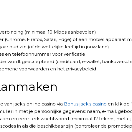
tverbinding (minimaal 10 Mbps aanbevolen)
(Chrome, Firefox, Safari, Edge) of een mobiel apparaat m
ar oud zijn (of de wettelijke leeftijd in jouw land)
es en telefoonnummer voor verificatie
e wordt geaccepteerd (creditcard, e‑wallet, bankoverschri
lgemene voorwaarden en het privacybeleid
Aanmaken
van jack’s online casino via
Bonus jack’s casino
en klik op 
rmulier in met je persoonlijke gegevens: naam, e‑mail, geb
aam en een sterk wachtwoord (minimaal 12 tekens, met cij
codes in als die beschikbaar zijn (controleer de promotiep