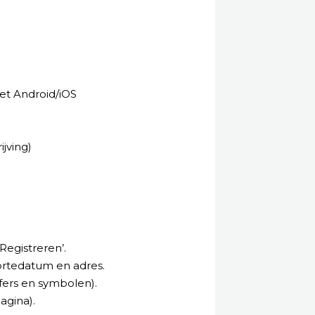
et Android/iOS
jving)
‘Registreren’.
oortedatum en adres.
fers en symbolen).
agina).