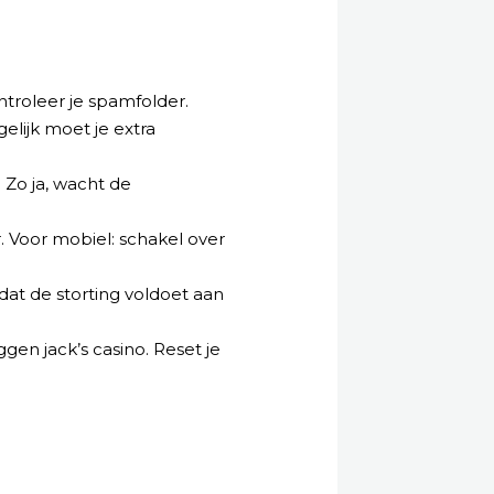
ntroleer je spamfolder.
elijk moet je extra
. Zo ja, wacht de
 Voor mobiel: schakel over
at de storting voldoet aan
gen jack’s casino. Reset je