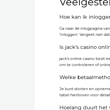
Veelgeste
Hoe kan ik inloggen
Ga naar de inlogpagina van 
‘Inloggen’. Vergeet niet d
Is jack’s casino onl
jack’s online casino bezit 
om te controleren of onlin
Welke betaalmeth
Je kunt storten en opnemen
tabel hierboven voor detail
Hoelang duurt het