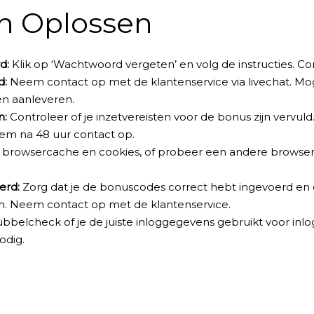
n Oplossen
d:
Klik op ‘Wachtwoord vergeten’ en volg de instructies. Co
d:
Neem contact op met de klantenservice via livechat. Mog
en aanleveren.
n:
Controleer of je inzetvereisten voor de bonus zijn vervuld
neem na 48 uur contact op.
 browsercache en cookies, of probeer een andere browser.
erd:
Zorg dat je de bonuscodes correct hebt ingevoerd en d
. Neem contact op met de klantenservice.
belcheck of je de juiste inloggegevens gebruikt voor inlog
odig.