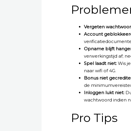
Probleme
Vergeten wachtwoor
Account geblokkeer
verificatiedocument
Opname blijft hange
verwerkingstijd af; 
Spel laadt niet:
Wis je
naar wifi of 4G.
Bonus niet gecredite
de minimumvereisten
Inloggen lukt niet:
Dub
wachtwoord indien n
Pro Tips