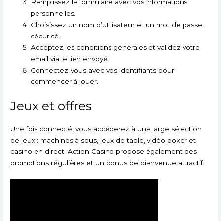
Remplissez le formulaire avec vos informations
personnelles.
Choisissez un nom d’utilisateur et un mot de passe
sécurisé.
Acceptez les conditions générales et validez votre
email via le lien envoyé.
Connectez-vous avec vos identifiants pour
commencer à jouer.
Jeux et offres
Une fois connecté, vous accéderez à une large sélection
de jeux : machines à sous, jeux de table, vidéo poker et
casino en direct. Action Casino propose également des
promotions régulières et un bonus de bienvenue attractif.