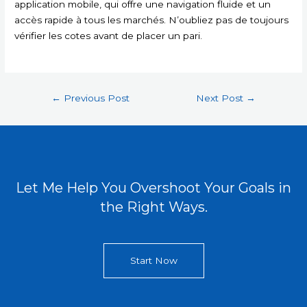
application mobile, qui offre une navigation fluide et un
accès rapide à tous les marchés. N’oubliez pas de toujours
vérifier les cotes avant de placer un pari.
Post
←
Previous Post
Next Post
→
navigation
Let Me Help You Overshoot Your Goals in
the Right Ways.
Start Now