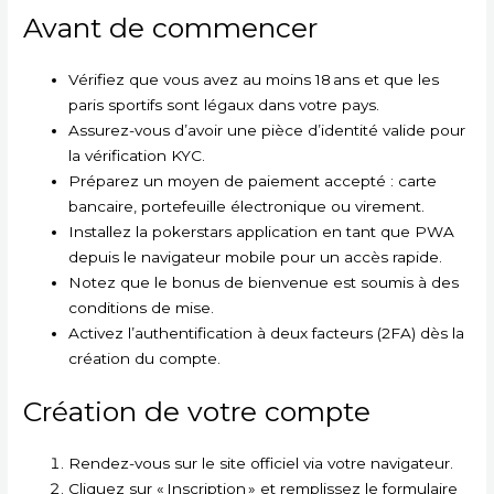
Avant de commencer
Vérifiez que vous avez au moins 18 ans et que les
paris sportifs sont légaux dans votre pays.
Assurez-vous d’avoir une pièce d’identité valide pour
la vérification KYC.
Préparez un moyen de paiement accepté : carte
bancaire, portefeuille électronique ou virement.
Installez la pokerstars application en tant que PWA
depuis le navigateur mobile pour un accès rapide.
Notez que le bonus de bienvenue est soumis à des
conditions de mise.
Activez l’authentification à deux facteurs (2FA) dès la
création du compte.
Création de votre compte
Rendez-vous sur le site officiel via votre navigateur.
Cliquez sur « Inscription » et remplissez le formulaire