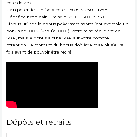
cote de 2,50.
Gain potentiel = mise × cote = 50 € × 2,50 = 125 €.
Bénéfice net = gain − mise = 125 € − 50 € = 75 €.
Si vous utilisez le bonus pokerstars sports (par exemple un
bonus de 100 % jusqu’à 100 €), votre mise réelle est de
50 €, mais le bonus ajoute 50 € sur votre compte.
Attention : le montant du bonus doit être misé plusieurs
fois avant de pouvoir être retiré.
Dépôts et retraits