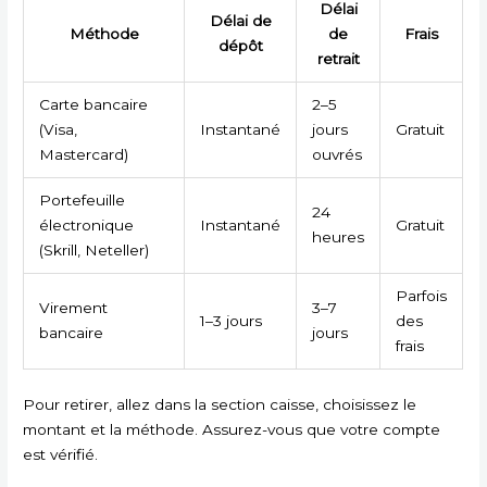
Délai
Délai de
Méthode
de
Frais
dépôt
retrait
Carte bancaire
2–5
(Visa,
Instantané
jours
Gratuit
Mastercard)
ouvrés
Portefeuille
24
électronique
Instantané
Gratuit
heures
(Skrill, Neteller)
Parfois
Virement
3–7
1–3 jours
des
bancaire
jours
frais
Pour retirer, allez dans la section caisse, choisissez le
montant et la méthode. Assurez-vous que votre compte
est vérifié.