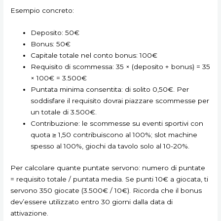
Esempio concreto:
Deposito: 50€
Bonus: 50€
Capitale totale nel conto bonus: 100€
Requisito di scommessa: 35 × (deposito + bonus) = 35
× 100€ = 3.500€
Puntata minima consentita: di solito 0,50€. Per
soddisfare il requisito dovrai piazzare scommesse per
un totale di 3.500€.
Contribuzione: le scommesse su eventi sportivi con
quota ≥ 1,50 contribuiscono al 100%; slot machine
spesso al 100%, giochi da tavolo solo al 10-20%.
Per calcolare quante puntate servono: numero di puntate
= requisito totale / puntata media. Se punti 10€ a giocata, ti
servono 350 giocate (3.500€ / 10€). Ricorda che il bonus
dev’essere utilizzato entro 30 giorni dalla data di
attivazione.