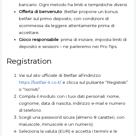
bancario. Ogni metodo ha limiti e tempistiche diversi.
Offerta di benvenuto
: Betfair propone un bonus
betfair sul primo deposito, con condizioni di
scommessa da leggere attentamente prima di
accettare.
Gioco responsabile
: prima di iniziare, imposta limiti di
deposito e sessioni – ne parleremo nei Pro Tips.
Registration
Vai sul sito ufficiale di Betfair all’indirizzo
https://betfair-it.co.it/
e clicca sul pulsante “Registrati”
o “Iscriviti”.
Compila il modulo con i tuoi dati personali: nome,
cognome, data di nascita, indirizzo e-mail e numero
di telefono.
Scegli una password sicura (almeno 8 caratteri, con
maiuscole, minuscole e un numero).
Seleziona la valuta (EUR) e accetta i termini e le