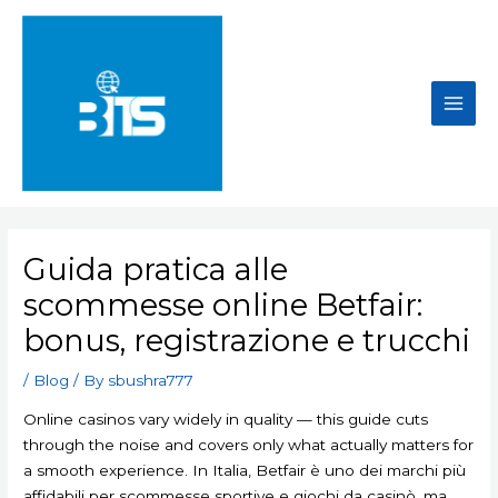
Skip
to
content
Main
Men
Guida pratica alle
scommesse online Betfair:
bonus, registrazione e trucchi
/
Blog
/ By
sbushra777
Online casinos vary widely in quality — this guide cuts
through the noise and covers only what actually matters for
a smooth experience. In Italia, Betfair è uno dei marchi più
affidabili per scommesse sportive e giochi da casinò, ma