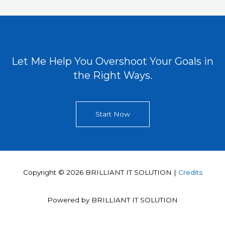
navigation
Let Me Help You Overshoot Your Goals in
the Right Ways.
Start Now
Copyright © 2026 BRILLIANT IT SOLUTION |
Credits
Powered by BRILLIANT IT SOLUTION