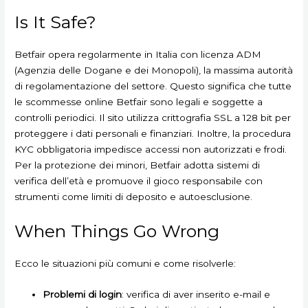
Is It Safe?
Betfair opera regolarmente in Italia con licenza ADM
(Agenzia delle Dogane e dei Monopoli), la massima autorità
di regolamentazione del settore. Questo significa che tutte
le scommesse online Betfair sono legali e soggette a
controlli periodici. Il sito utilizza crittografia SSL a 128 bit per
proteggere i dati personali e finanziari. Inoltre, la procedura
KYC obbligatoria impedisce accessi non autorizzati e frodi.
Per la protezione dei minori, Betfair adotta sistemi di
verifica dell’età e promuove il gioco responsabile con
strumenti come limiti di deposito e autoesclusione.
When Things Go Wrong
Ecco le situazioni più comuni e come risolverle:
Problemi di login
: verifica di aver inserito e-mail e