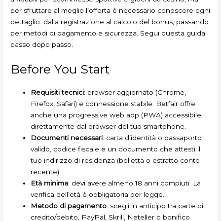
per sfruttare al meglio l’offerta è necessario conoscere ogni
dettaglio: dalla registrazione al calcolo del bonus, passando
per metodi di pagamento e sicurezza. Segui questa guida
passo dopo passo.
Before You Start
Requisiti tecnici
: browser aggiornato (Chrome,
Firefox, Safari) e connessione stabile. Betfair offre
anche una progressive web app (PWA) accessibile
direttamente dal browser del tuo smartphone.
Documenti necessari
: carta d’identità o passaporto
valido, codice fiscale e un documento che attesti il
tuo indirizzo di residenza (bolletta o estratto conto
recente).
Età minima
: devi avere almeno 18 anni compiuti. La
verifica dell’età è obbligatoria per legge.
Metodo di pagamento
: scegli in anticipo tra carte di
credito/debito, PayPal, Skrill, Neteller o bonifico