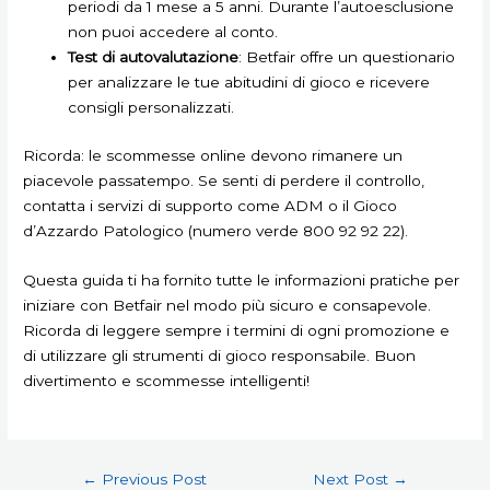
periodi da 1 mese a 5 anni. Durante l’autoesclusione
non puoi accedere al conto.
Test di autovalutazione
: Betfair offre un questionario
per analizzare le tue abitudini di gioco e ricevere
consigli personalizzati.
Ricorda: le scommesse online devono rimanere un
piacevole passatempo. Se senti di perdere il controllo,
contatta i servizi di supporto come ADM o il Gioco
d’Azzardo Patologico (numero verde 800 92 92 22).
Questa guida ti ha fornito tutte le informazioni pratiche per
iniziare con Betfair nel modo più sicuro e consapevole.
Ricorda di leggere sempre i termini di ogni promozione e
di utilizzare gli strumenti di gioco responsabile. Buon
divertimento e scommesse intelligenti!
Post
←
Previous Post
Next Post
→