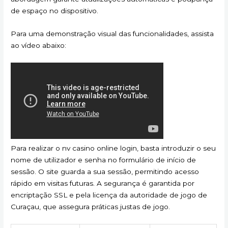
de espaço no dispositivo.
Para uma demonstração visual das funcionalidades, assista
ao vídeo abaixo:
Para realizar o nv casino online login, basta introduzir o seu
nome de utilizador e senha no formulário de início de
sessão. O site guarda a sua sessão, permitindo acesso
rápido em visitas futuras. A segurança é garantida por
encriptação SSL e pela licença da autoridade de jogo de
Curaçau, que assegura práticas justas de jogo.