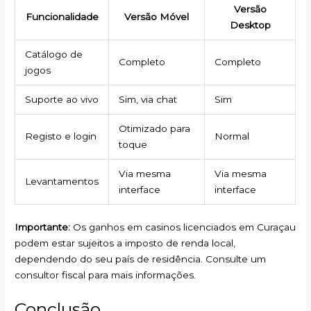
Versão
Funcionalidade
Versão Móvel
Desktop
Catálogo de
Completo
Completo
jogos
Suporte ao vivo
Sim, via chat
Sim
Otimizado para
Registo e login
Normal
toque
Via mesma
Via mesma
Levantamentos
interface
interface
Importante:
Os ganhos em casinos licenciados em Curaçau
podem estar sujeitos a imposto de renda local,
dependendo do seu país de residência. Consulte um
consultor fiscal para mais informações.
Conclusão