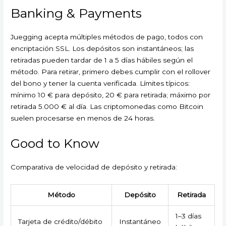
Banking & Payments
Juegging acepta múltiples métodos de pago, todos con
encriptación SSL. Los depósitos son instantáneos; las
retiradas pueden tardar de 1 a 5 días hábiles según el
método. Para retirar, primero debes cumplir con el rollover
del bono y tener la cuenta verificada. Límites típicos:
mínimo 10 € para depósito, 20 € para retirada; máximo por
retirada 5.000 € al día. Las criptomonedas como Bitcoin
suelen procesarse en menos de 24 horas.
Good to Know
Comparativa de velocidad de depósito y retirada:
Método
Depósito
Retirada
1–3 días
Tarjeta de crédito/débito
Instantáneo