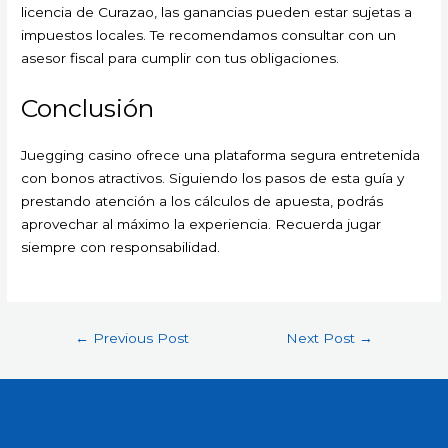
licencia de Curazao, las ganancias pueden estar sujetas a
impuestos locales. Te recomendamos consultar con un
asesor fiscal para cumplir con tus obligaciones.
Conclusión
Juegging casino ofrece una plataforma segura entretenida
con bonos atractivos. Siguiendo los pasos de esta guía y
prestando atención a los cálculos de apuesta, podrás
aprovechar al máximo la experiencia. Recuerda jugar
siempre con responsabilidad.
Post
←
Previous Post
Next Post
→
navigation