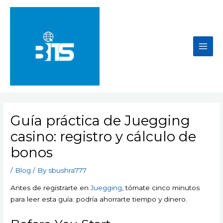
Skip
to
content
Main
Men
Guía práctica de Juegging
casino: registro y cálculo de
bonos
/
Blog
/ By
sbushra777
Antes de registrarte en
Juegging
, tómate cinco minutos
para leer esta guía: podría ahorrarte tiempo y dinero.