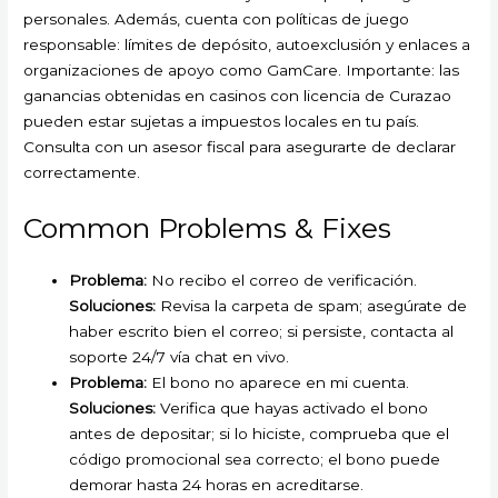
personales. Además, cuenta con políticas de juego
responsable: límites de depósito, autoexclusión y enlaces a
organizaciones de apoyo como GamCare. Importante: las
ganancias obtenidas en casinos con licencia de Curazao
pueden estar sujetas a impuestos locales en tu país.
Consulta con un asesor fiscal para asegurarte de declarar
correctamente.
Common Problems & Fixes
Problema:
No recibo el correo de verificación.
Soluciones:
Revisa la carpeta de spam; asegúrate de
haber escrito bien el correo; si persiste, contacta al
soporte 24/7 vía chat en vivo.
Problema:
El bono no aparece en mi cuenta.
Soluciones:
Verifica que hayas activado el bono
antes de depositar; si lo hiciste, comprueba que el
código promocional sea correcto; el bono puede
demorar hasta 24 horas en acreditarse.