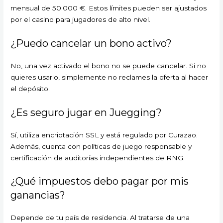
mensual de 50.000 €. Estos límites pueden ser ajustados
por el casino para jugadores de alto nivel.
¿Puedo cancelar un bono activo?
No, una vez activado el bono no se puede cancelar. Si no
quieres usarlo, simplemente no reclames la oferta al hacer
el depósito.
¿Es seguro jugar en Juegging?
Sí, utiliza encriptación SSL y está regulado por Curazao.
Además, cuenta con políticas de juego responsable y
certificación de auditorías independientes de RNG.
¿Qué impuestos debo pagar por mis
ganancias?
Depende de tu país de residencia. Al tratarse de una