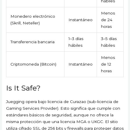
hábiles
Menos
Monedero electrónico
Instantáneo
de 24
(Skrill, Neteller)
horas
1–3 días
3–5 días
Transferencia bancaria
hábiles
hábiles
Menos
Criptomoneda (Bitcoin)
Instantáneo
de 12
horas
Is It Safe?
Juegging opera bajo licencia de Curazao (sub-licencia de
Gaming Services Provider). Esto significa que cumple con
estándares básicos de seguridad, aunque no ofrece la
misma protección que una licencia MGA o UKGC. El sitio
utiliza cifrado SSL de 256 bits y firewalls para proteger datos