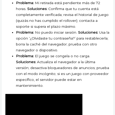
Problema:
Mi retirada está pendiente más de 72
horas.
Soluciones:
Confirma que tu cuenta está
completamente verificada; revisa el historial de juego
(quizás no has cumplido el rollover); contacta a
soporte si supera el plazo máximo.
Problema:
No puedo iniciar sesión.
Soluciones:
Usa la
opción ‘¿Olvidaste tu contraseña?’ para restablecerla;
borra la caché del navegador; prueba con otro
navegador o dispositivo.
Problema:
El juego se congela o no carga.
Soluciones:
Actualiza el navegador a la última
versión; desactiva bloqueadores de anuncios; prueba
con el modo incógnito; si es un juego con proveedor
específico, el servidor puede estar en
mantenimiento.