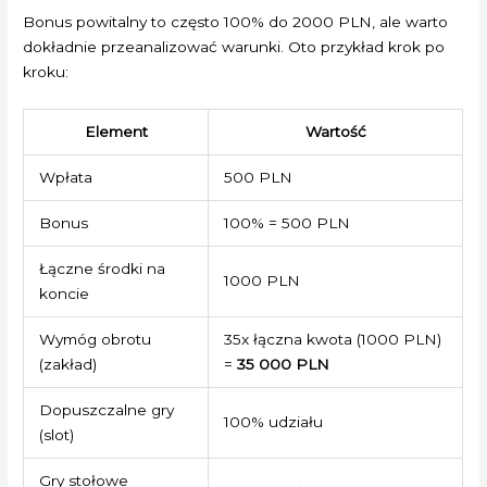
Bonus powitalny to często 100% do 2000 PLN, ale warto
dokładnie przeanalizować warunki. Oto przykład krok po
kroku:
Element
Wartość
Wpłata
500 PLN
Bonus
100% = 500 PLN
Łączne środki na
1000 PLN
koncie
Wymóg obrotu
35x łączna kwota (1000 PLN)
(zakład)
=
35 000 PLN
Dopuszczalne gry
100% udziału
(slot)
Gry stołowe