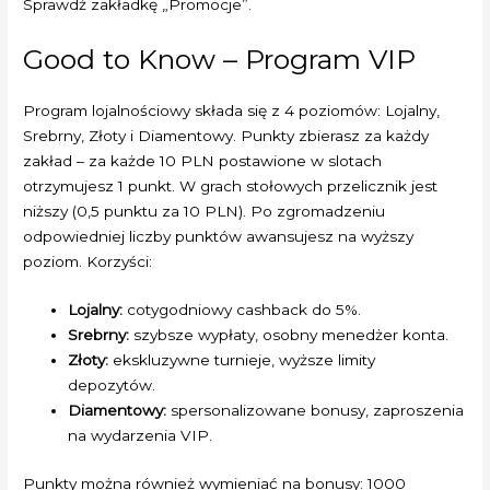
Sprawdź zakładkę „Promocje”.
Good to Know – Program VIP
Program lojalnościowy składa się z 4 poziomów: Lojalny,
Srebrny, Złoty i Diamentowy. Punkty zbierasz za każdy
zakład – za każde 10 PLN postawione w slotach
otrzymujesz 1 punkt. W grach stołowych przelicznik jest
niższy (0,5 punktu za 10 PLN). Po zgromadzeniu
odpowiedniej liczby punktów awansujesz na wyższy
poziom. Korzyści:
Lojalny:
cotygodniowy cashback do 5%.
Srebrny:
szybsze wypłaty, osobny menedżer konta.
Złoty:
ekskluzywne turnieje, wyższe limity
depozytów.
Diamentowy:
spersonalizowane bonusy, zaproszenia
na wydarzenia VIP.
Punkty można również wymieniać na bonusy: 1000