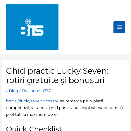
Skip
to
content
Main
Men
Ghid practic Lucky Seven:
rotiri gratuite și bonusuri
/
Blog
/ By
sbushra777
https://luckyseven.com.ro/
se remarcă pe o piață
competitivă, iar acest ghid pas cu pas explică exact cum să
profitați la maximum de el.
Quick Checklist