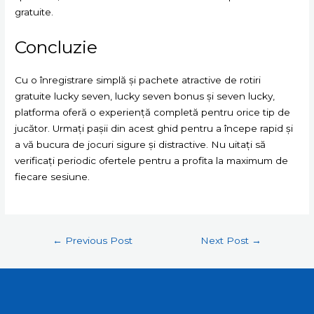
gratuite.
Concluzie
Cu o înregistrare simplă și pachete atractive de rotiri
gratuite lucky seven, lucky seven bonus și seven lucky,
platforma oferă o experiență completă pentru orice tip de
jucător. Urmați pașii din acest ghid pentru a începe rapid și
a vă bucura de jocuri sigure și distractive. Nu uitați să
verificați periodic ofertele pentru a profita la maximum de
fiecare sesiune.
Post
←
Previous Post
Next Post
→
navigation