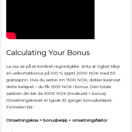
Calculating Your Bonus
La oss se på et konkret regnestykke. Anta at Ggbet tilbyr
en velkomstbonus på 100 % opptil 2000 NOK med 50
gratisspinn. Hvis du setter inn 1500 NOK, dobler kasinoet
dette beløpet – du får 1500 NOK i bonus. Den totale
saldoen din blir da 3000 NOK (innskudd + bonus).
Omsetningskravet er typisk 35 ganger bonusbeløpet.
Formelen blir:
Omsetningskrav = bonusbeløp × omsetningsfaktor