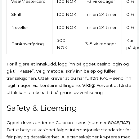
Visa/Mastercard
100 NOK
1–3 virkedager
0 %
Skrill
100 NOK
Innen 24 timer
0 %
Neteller
100 NOK
Innen 24 timer
0 %
500
Kan
Bankoverføring
3–5 virkedager
NOK
påløp
For å gjøre et innskudd, logg inn på ggbet casino login og
gå til “Kasse”. Velg metode, skriv inn beløp og fullfør
transaksjonen. Uttak krever at du har fullført KYC – send inn
legitimasjon via kontoinnstillingene.
Viktig:
Forvent at første
uttak kan ta ekstra tid på grunn av verifisering.
Safety & Licensing
Ggbet drives under en Curacao-lisens (nummer 8048/JAZ).
Dette betyr at kasinoet følger internasjonale standarder for
fair play og datasikkerhet. Alle transaksjoner krypteres med