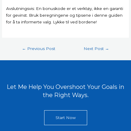
Avslutningsvis: En bonuskode er et verktøy, ikke en garanti
for gevinst. Bruk beregningene og tipsene i denne guiden
for å ta informerte valg. Lykke til ved bordene!
Post
←
Previous Post
Next Post
→
navigation
Let Me Help You Overshoot Your Goals in
the Right Ways.
Start Now