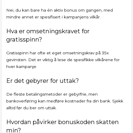
Nei, du kan bare ha én aktiv bonus om gangen, med
mindre annet er spesifisert i kampanjens vilkår.
Hva er omsetningskravet for
gratisspinn?
Gratisspinn har ofte et eget omsetningskrav på 35x
gevinsten. Det er viktig å lese de spesifikke vilkårene for
hver kampanje.
Er det gebyrer for uttak?
De fleste betalingsmetoder er gebyrfrie, men
bankoverføring kan medføre kostnader fra din bank. Sjekk
alltid før du ber om uttak.
Hvordan påvirker bonuskoden skatten
min?