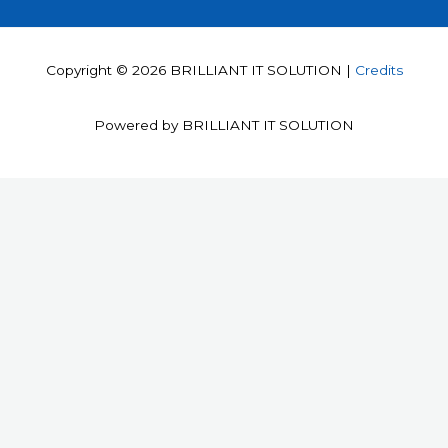
Copyright © 2026 BRILLIANT IT SOLUTION |
Credits
Powered by BRILLIANT IT SOLUTION