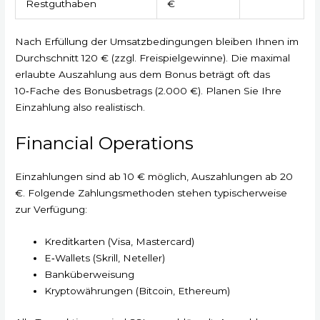
Restguthaben
€
Nach Erfüllung der Umsatzbedingungen bleiben Ihnen im
Durchschnitt 120 € (zzgl. Freispielgewinne). Die maximal
erlaubte Auszahlung aus dem Bonus beträgt oft das
10‑Fache des Bonusbetrags (2.000 €). Planen Sie Ihre
Einzahlung also realistisch.
Financial Operations
Einzahlungen sind ab 10 € möglich, Auszahlungen ab 20
€. Folgende Zahlungsmethoden stehen typischerweise
zur Verfügung:
Kreditkarten (Visa, Mastercard)
E‑Wallets (Skrill, Neteller)
Banküberweisung
Kryptowährungen (Bitcoin, Ethereum)