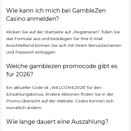
Wie kann ich mich bei GambleZen
Casino anmelden?
Klicken Sie auf der Startseite auf „Registrieren“, füllen Sie
das Formular aus und bestätigen Sie Ihre E‑Mail.
Anschließend können Sie sich mit Ihrem Benutzernamen
und Passwort einloggen.
Welche gamblezen promocode gibt es
für 2026?
Ein aktueller Code ist „WELCOME2026“ für den
Einzahlungsbonus. Andere Aktionen finden Sie in der
Promo‑Übersicht auf der Website. Codes können sich
monatlich ändern.
Wie lange dauert eine Auszahlung?