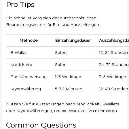
Pro Tips
Ein schneller Vergleich der durchschnittlichen
Bearbeitungszeiten für Ein‑ und Auszahlungen:
Methode
Einzahlungsdauer
Auszahlungsd
E‑Wallet
Sofort
12–24 Stunden
Kreditkarte
Sofort
24–72 Stunden
Banküberweisung
1–3 Werktage
3–5 Werktage
Kryptowährung
5–30 Minuten
12–48 Stunden
Nutzen Sie für Auszahlungen nach Möglichkeit E‑Wallets
oder Kryptowährungen, um die Wartezeit zu minimieren.
Common Questions