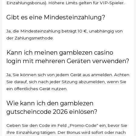
Einzahlungsbonus). Höhere Limits gelten für VIP‑Spieler.
Gibt es eine Mindesteinzahlung?
Ja, die Mindesteinzahlung beträgt 10 €, unabhängig von
der Zahlungsmethode.
Kann ich meinen gamblezen casino
login mit mehreren Geräten verwenden?
Ja, Sie können sich von jedem Gerät aus anmelden. Achten
Sie darauf, sich nach jeder Sitzung abzumelden, wenn Sie
ein öffentliches Gerät nutzen.
Wie kann ich den gamblezen
gutscheincode 2026 einlösen?
Geben Sie den Code im Feld „Promo‑Code“ ein, bevor Sie
Ihre Einzahlung tätigen. Der Bonus wird sofort oder nach