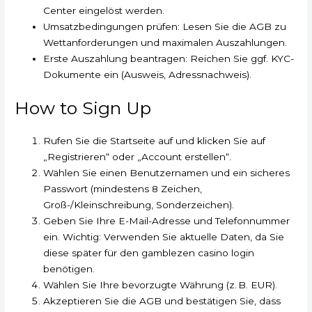
Center eingelöst werden.
Umsatzbedingungen prüfen: Lesen Sie die AGB zu
Wettanforderungen und maximalen Auszahlungen.
Erste Auszahlung beantragen: Reichen Sie ggf. KYC-
Dokumente ein (Ausweis, Adressnachweis).
How to Sign Up
Rufen Sie die Startseite auf und klicken Sie auf
„Registrieren“ oder „Account erstellen“.
Wählen Sie einen Benutzernamen und ein sicheres
Passwort (mindestens 8 Zeichen,
Groß-/Kleinschreibung, Sonderzeichen).
Geben Sie Ihre E-Mail-Adresse und Telefonnummer
ein. Wichtig: Verwenden Sie aktuelle Daten, da Sie
diese später für den gamblezen casino login
benötigen.
Wählen Sie Ihre bevorzugte Währung (z. B. EUR).
Akzeptieren Sie die AGB und bestätigen Sie, dass