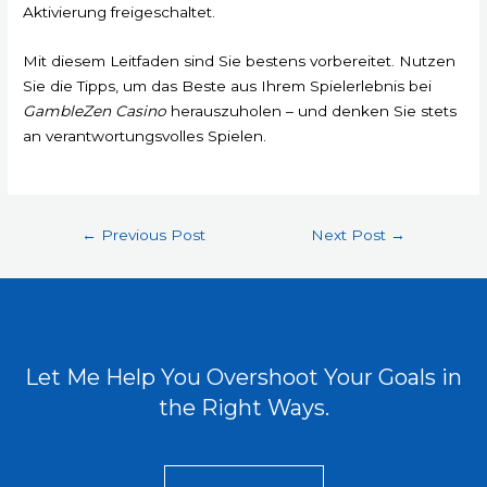
Aktivierung freigeschaltet.
Mit diesem Leitfaden sind Sie bestens vorbereitet. Nutzen
Sie die Tipps, um das Beste aus Ihrem Spielerlebnis bei
GambleZen Casino
herauszuholen – und denken Sie stets
an verantwortungsvolles Spielen.
Post
←
Previous Post
Next Post
→
navigation
Let Me Help You Overshoot Your Goals in
the Right Ways.