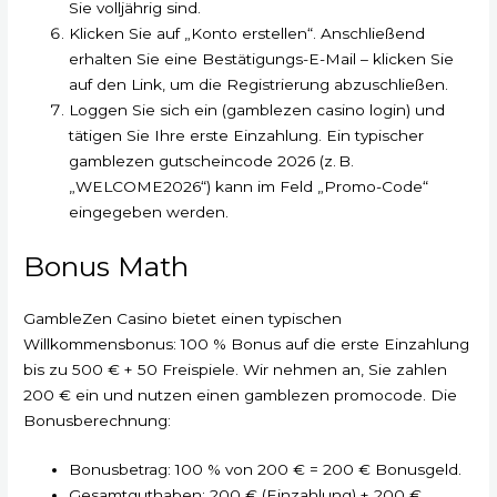
Sie volljährig sind.
Klicken Sie auf „Konto erstellen“. Anschließend
erhalten Sie eine Bestätigungs-E-Mail – klicken Sie
auf den Link, um die Registrierung abzuschließen.
Loggen Sie sich ein (gamblezen casino login) und
tätigen Sie Ihre erste Einzahlung. Ein typischer
gamblezen gutscheincode 2026 (z. B.
„WELCOME2026“) kann im Feld „Promo-Code“
eingegeben werden.
Bonus Math
GambleZen Casino bietet einen typischen
Willkommensbonus: 100 % Bonus auf die erste Einzahlung
bis zu 500 € + 50 Freispiele. Wir nehmen an, Sie zahlen
200 € ein und nutzen einen gamblezen promocode. Die
Bonusberechnung:
Bonusbetrag: 100 % von 200 € = 200 € Bonusgeld.
Gesamtguthaben: 200 € (Einzahlung) + 200 €