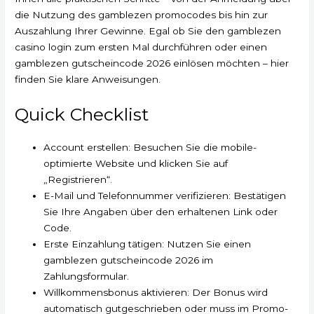
die Nutzung des gamblezen promocodes bis hin zur
Auszahlung Ihrer Gewinne. Egal ob Sie den gamblezen
casino login zum ersten Mal durchführen oder einen
gamblezen gutscheincode 2026 einlösen möchten – hier
finden Sie klare Anweisungen.
Quick Checklist
Account erstellen: Besuchen Sie die mobile-
optimierte Website und klicken Sie auf
„Registrieren“.
E-Mail und Telefonnummer verifizieren: Bestätigen
Sie Ihre Angaben über den erhaltenen Link oder
Code.
Erste Einzahlung tätigen: Nutzen Sie einen
gamblezen gutscheincode 2026 im
Zahlungsformular.
Willkommensbonus aktivieren: Der Bonus wird
automatisch gutgeschrieben oder muss im Promo-