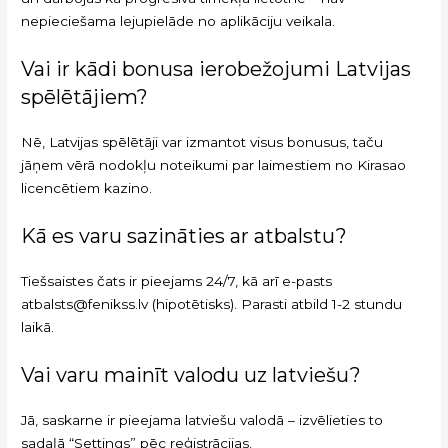
nepieciešama lejupielāde no aplikāciju veikala.
Vai ir kādi bonusa ierobežojumi Latvijas
spēlētājiem?
Nē, Latvijas spēlētāji var izmantot visus bonusus, taču
jāņem vērā nodokļu noteikumi par laimestiem no Kirasao
licencētiem kazino.
Kā es varu sazināties ar atbalstu?
Tiešsaistes čats ir pieejams 24/7, kā arī e-pasts
atbalsts@fenikss.lv (hipotētisks). Parasti atbild 1-2 stundu
laikā.
Vai varu mainīt valodu uz latviešu?
Jā, saskarne ir pieejama latviešu valodā – izvēlieties to
sadaļā “Settings” pēc reģistrācijas.