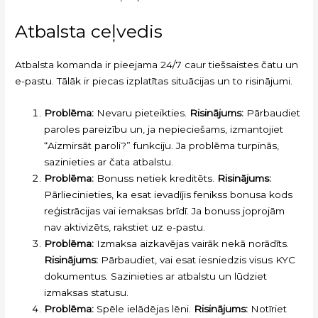
Atbalsta ceļvedis
Atbalsta komanda ir pieejama 24/7 caur tiešsaistes čatu un
e-pastu. Tālāk ir piecas izplatītas situācijas un to risinājumi.
Problēma:
Nevaru pieteikties.
Risinājums:
Pārbaudiet
paroles pareizību un, ja nepieciešams, izmantojiet
“Aizmirsāt paroli?” funkciju. Ja problēma turpinās,
sazinieties ar čata atbalstu.
Problēma:
Bonuss netiek kreditēts.
Risinājums:
Pārliecinieties, ka esat ievadījis fenikss bonusa kods
reģistrācijas vai iemaksas brīdī. Ja bonuss joprojām
nav aktivizēts, rakstiet uz e-pastu.
Problēma:
Izmaksa aizkavējas vairāk nekā norādīts.
Risinājums:
Pārbaudiet, vai esat iesniedzis visus KYC
dokumentus. Sazinieties ar atbalstu un lūdziet
izmaksas statusu.
Problēma:
Spēle ielādējas lēni.
Risinājums:
Notīriet