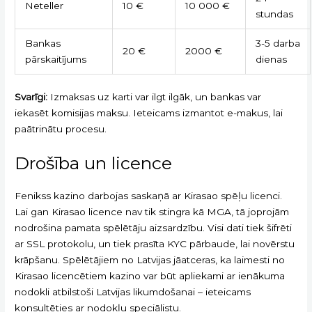
Neteller
10 €
10 000 €
stundas
Bankas
3-5 darba
20 €
2000 €
pārskaitījums
dienas
Svarīgi:
Izmaksas uz karti var ilgt ilgāk, un bankas var
iekasēt komisijas maksu. Ieteicams izmantot e-makus, lai
paātrinātu procesu.
Drošība un licence
Fenikss kazino darbojas saskaņā ar Kirasao spēļu licenci.
Lai gan Kirasao licence nav tik stingra kā MGA, tā joprojām
nodrošina pamata spēlētāju aizsardzību. Visi dati tiek šifrēti
ar SSL protokolu, un tiek prasīta KYC pārbaude, lai novērstu
krāpšanu. Spēlētājiem no Latvijas jāatceras, ka laimesti no
Kirasao licencētiem kazino var būt apliekami ar ienākuma
nodokli atbilstoši Latvijas likumdošanai – ieteicams
konsultēties ar nodokļu speciālistu.