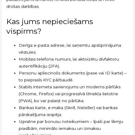
drošas darbības.
Kas jums nepieciešams
vispirms?
Derīga e-pasta adrese, lai saņemtu apstiprinājuma
vēstules.
Mobilais telefona numurs, lai aktivizētu divfaktoru
autentifikāciju (2FA).
Personu apliecinošs dokuments (pase vai ID karte) –
to pieprasīs KYC pārbaudē.
Stabils interneta savienojums un moderns pārlūks
(Chrome, Firefox) vai progressīvā tīmekļa lietotne
(PWA), ko var palaist no pārlūka.
Bankas karte, e-maka (Skrill, Neteller) vai bankas
pārskaitījuma iespēja.
Izpratne par bonusu noteikumiem – īpaši par likmju
prasībām, minimālo iemaksu un izmaksu