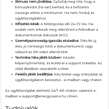
Bónusz nem jóváírása:
Győződj meg róla, hogy a
bónuszkódot (ha van) beírtad, és a befizetés
összege elérte a minimumot. Ha nem, fordulj az
ügyfélszolgálathoz.
Kifizetés késik:
A feldolgozási idő 24–72 óra. Ha
ezalatt nem érkezik meg, ellenőrizd a fiókodban a
dokumentumok státuszát (KYC).
Személyazonosság-igazolás elutasítva:
Tölts fel új,
éles, jó minőségű fotót a dokumentumról, vagy
válaszd az élő videó ellenőrzést.
Technikai hiba játék közben:
Készíts
képernyőmentést, és küldd el a support ticketbe. Az
oldal általában visszatéríti a tétet.
Felelős játék beállítása:
Kérj limitet vagy önkizárást az
ügyfélszolgálaton keresztül – e-mailben vagy chaten.
Az ügyfélszolgálat elérhető 24/7 élő chaten, valamint e-
mailben a support@energycasino.hu címen.
Tudnivalók