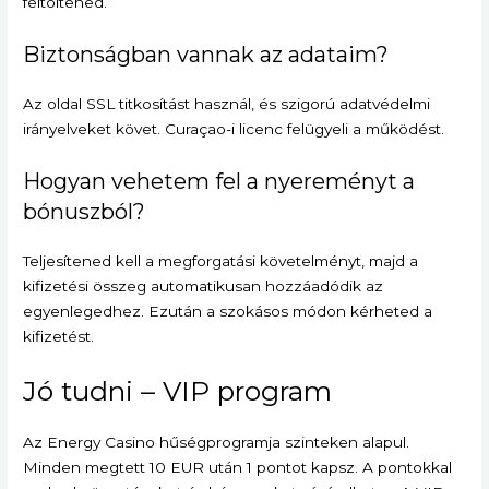
feltöltened.
Biztonságban vannak az adataim?
Az oldal SSL titkosítást használ, és szigorú adatvédelmi
irányelveket követ. Curaçao-i licenc felügyeli a működést.
Hogyan vehetem fel a nyereményt a
bónuszból?
Teljesítened kell a megforgatási követelményt, majd a
kifizetési összeg automatikusan hozzáadódik az
egyenlegedhez. Ezután a szokásos módon kérheted a
kifizetést.
Jó tudni – VIP program
Az Energy Casino hűségprogramja szinteken alapul.
Minden megtett 10 EUR után 1 pontot kapsz. A pontokkal