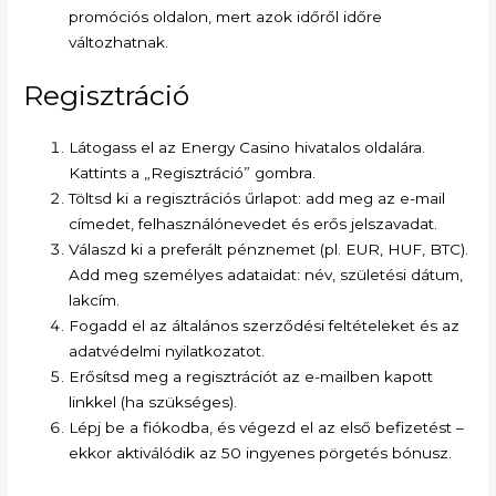
promóciós oldalon, mert azok időről időre
változhatnak.
Regisztráció
Látogass el az Energy Casino hivatalos oldalára.
Kattints a „Regisztráció” gombra.
Töltsd ki a regisztrációs űrlapot: add meg az e-mail
címedet, felhasználónevedet és erős jelszavadat.
Válaszd ki a preferált pénznemet (pl. EUR, HUF, BTC).
Add meg személyes adataidat: név, születési dátum,
lakcím.
Fogadd el az általános szerződési feltételeket és az
adatvédelmi nyilatkozatot.
Erősítsd meg a regisztrációt az e-mailben kapott
linkkel (ha szükséges).
Lépj be a fiókodba, és végezd el az első befizetést –
ekkor aktiválódik az 50 ingyenes pörgetés bónusz.