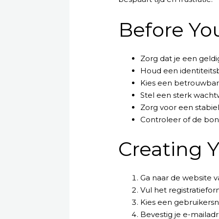
Before You
Zorg dat je een geld
Houd een identiteitsb
Kies een betrouwbare
Stel een sterk wachtw
Zorg voor een stabiel
Controleer of de bonu
Creating 
Ga naar de website 
Vul het registratief
Kies een gebruiker
Bevestig je e-mailadre