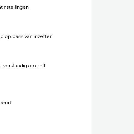
tinstellingen.
 op basis van inzetten.
et verstandig om zelf
beurt.