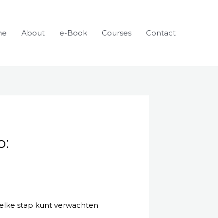
me
About
e-Book
Courses
Contact
o:
 elke stap kunt verwachten