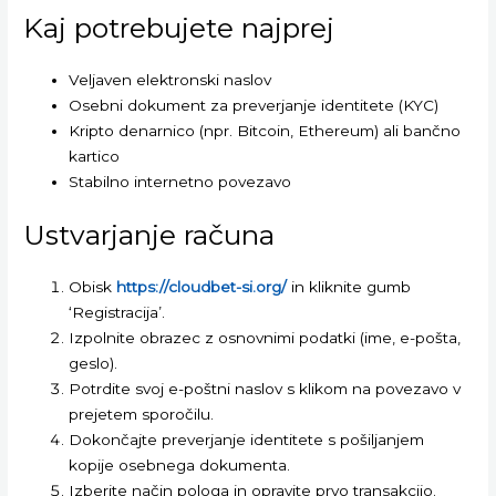
Kaj potrebujete najprej
Veljaven elektronski naslov
Osebni dokument za preverjanje identitete (KYC)
Kripto denarnico (npr. Bitcoin, Ethereum) ali bančno
kartico
Stabilno internetno povezavo
Ustvarjanje računa
Obisk
https://cloudbet-si.org/
in kliknite gumb
‘Registracija’.
Izpolnite obrazec z osnovnimi podatki (ime, e-pošta,
geslo).
Potrdite svoj e-poštni naslov s klikom na povezavo v
prejetem sporočilu.
Dokončajte preverjanje identitete s pošiljanjem
kopije osebnega dokumenta.
Izberite način pologa in opravite prvo transakcijo.