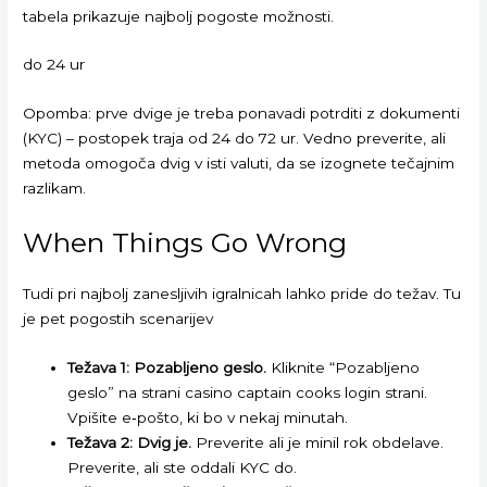
tabela prikazuje najbolj pogoste možnosti.
do 24 ur
Opomba: prve dvige je treba ponavadi potrditi z dokumenti
(KYC) – postopek traja od 24 do 72 ur. Vedno preverite, ali
metoda omogoča dvig v isti valuti, da se izognete tečajnim
razlikam.
When Things Go Wrong
Tudi pri najbolj zanesljivih igralnicah lahko pride do težav. Tu
je pet pogostih scenarijev
Težava 1: Pozabljeno geslo.
Kliknite “Pozabljeno
geslo” na strani casino captain cooks login strani.
Vpišite e‑pošto, ki bo v nekaj minutah.
Težava 2: Dvig je.
Preverite ali je minil rok obdelave.
Preverite, ali ste oddali KYC do.