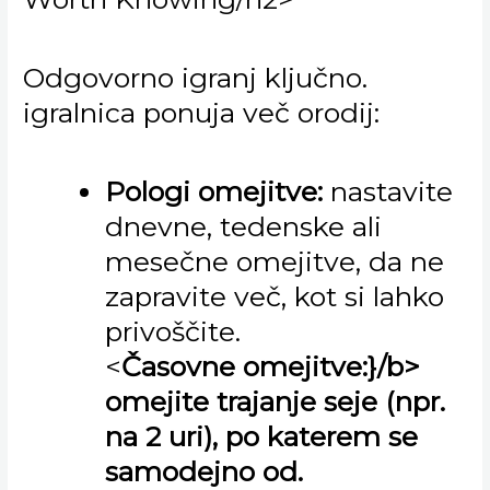
Odgovorno igranj ključno.
igralnica ponuja več orodij:
Pologi omejitve:
nastavite
dnevne, tedenske ali
mesečne omejitve, da ne
zapravite več, kot si lahko
privoščite.
<
Časovne omejitve:}/b>
omejite trajanje seje (npr.
na 2 uri), po katerem se
samodejno od.