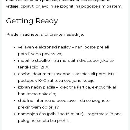
vrtljaje, opraviti prijavo in se izogniti najpogostejšim pastem.
Getting Ready
Preden začnete, si pripravite naslednje:
veljaven elektronski naslov – nanj boste prejeli
potrditveno povezavo;
mobilno številko – za morebitn dvostopenjsko av
tentikacijo (2FA);
osebni dokument (osebna izkaznica ali potni list) –
postopek KYC zahteva overjeno kopijo;
izbran način plačila – kreditna kartica, e-novčnik ali
bankovno nakazilo;
stabilno internetno povezavo – da se izognete
prekinitvam ob prijavi;
namenjen čas (približno 15 minut) – registracija in prvi
polog ne smeta biti prehiti.