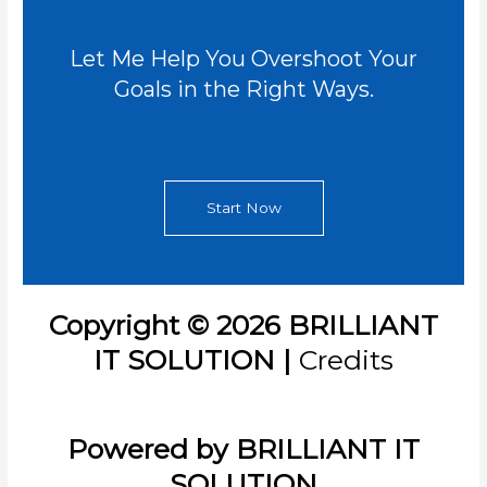
Let Me Help You Overshoot Your
Goals in the Right Ways.
Start Now
Copyright © 2026 BRILLIANT
IT SOLUTION |
Credits
Powered by BRILLIANT IT
SOLUTION