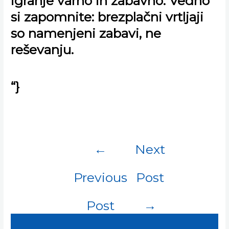
igranje varno in zabavno. Vedno
si zapomnite: brezplačni vrtljaji
so namenjeni zabavi, ne
reševanju.
“}
Post
←
Next
navigation
Previous
Post
Post
→