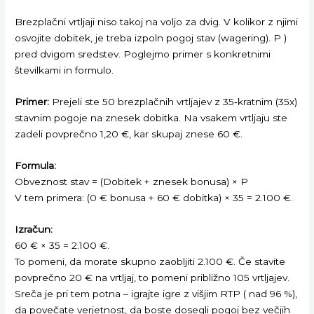
Brezplačni vrtljaji niso takoj na voljo za dvig. V kolikor z njimi
osvojite dobitek, je treba izpoln pogoj stav (wagering). P )
pred dvigom sredstev. Poglejmo primer s konkretnimi
številkami in formulo.
Primer:
Prejeli ste 50 brezplačnih vrtljajev z 35‑kratnim (35x)
stavnim pogoje na znesek dobitka. Na vsakem vrtljaju ste
zadeli povprečno 1,20 €, kar skupaj znese 60 €.
Formula:
Obveznost stav = (Dobitek + znesek bonusa) × P
V tem primera: (0 € bonusa + 60 € dobitka) × 35 = 2.100 €.
Izračun:
60 € × 35 = 2.100 €.
To pomeni, da morate skupno zaobljiti 2.100 €. Če stavite
povprečno 20 € na vrtljaj, to pomeni približno 105 vrtljajev.
Sreča je pri tem potna – igrajte igre z višjim RTP ( nad 96 %),
da povečate verjetnost, da boste dosegli pogoj bez večjih