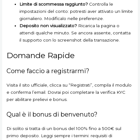
Limite di scommessa raggiunto?
Controlla le
impostazioni del conto: potresti aver attivato un limite
giornaliero. Modificalo nelle preferenze.
Deposito non visualizzato?
Ricarica la pagina o
attendi qualche minuto. Se ancora assente, contatta
il supporto con lo screenshot della transazione.
Domande Rapide
Come faccio a registrarmi?
Visita il sito ufficiale, clicca su “Registrati”, compila il modulo
e conferma l’email. Dovrai poi completare la verifica KYC
per abilitare prelievi e bonus.
Qual è il bonus di benvenuto?
Di solito si tratta di un bonus del 100% fino a 500€ sul
primo deposito. Leggi sempre i termini: requisiti di