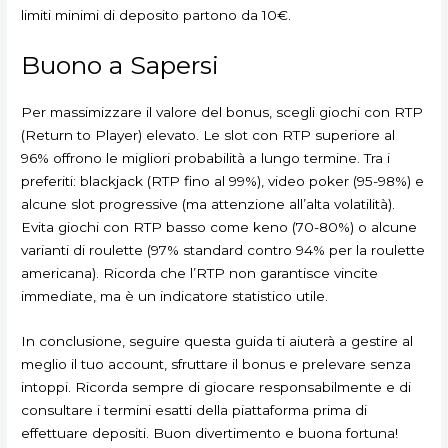
limiti minimi di deposito partono da 10€.
Buono a Sapersi
Per massimizzare il valore del bonus, scegli giochi con RTP
(Return to Player) elevato. Le slot con RTP superiore al
96% offrono le migliori probabilità a lungo termine. Tra i
preferiti: blackjack (RTP fino al 99%), video poker (95-98%) e
alcune slot progressive (ma attenzione all’alta volatilità).
Evita giochi con RTP basso come keno (70-80%) o alcune
varianti di roulette (97% standard contro 94% per la roulette
americana). Ricorda che l’RTP non garantisce vincite
immediate, ma è un indicatore statistico utile.
In conclusione, seguire questa guida ti aiuterà a gestire al
meglio il tuo account, sfruttare il bonus e prelevare senza
intoppi. Ricorda sempre di giocare responsabilmente e di
consultare i termini esatti della piattaforma prima di
effettuare depositi. Buon divertimento e buona fortuna!