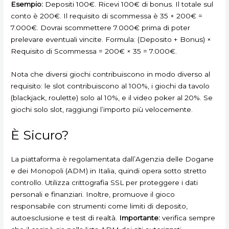
Esempio:
Depositi 100€. Ricevi 100€ di bonus. Il totale sul
conto è 200€. Il requisito di scommessa è 35 × 200€ =
7.000€. Dovrai scommettere 7.000€ prima di poter
prelevare eventuali vincite. Formula: (Deposito + Bonus) ×
Requisito di Scommessa = 200€ × 35 = 7.000€.
Nota che diversi giochi contribuiscono in modo diverso al
requisito: le slot contribuiscono al 100%, i giochi da tavolo
(blackjack, roulette) solo al 10%, e il video poker al 20%. Se
giochi solo slot, raggiungi l’importo più velocemente.
È Sicuro?
La piattaforma è regolamentata dall’Agenzia delle Dogane
e dei Monopoli (ADM) in Italia, quindi opera sotto stretto
controllo. Utilizza crittografia SSL per proteggere i dati
personali e finanziari. Inoltre, promuove il gioco
responsabile con strumenti come limiti di deposito,
autoesclusione e test di realtà.
Importante:
verifica sempre