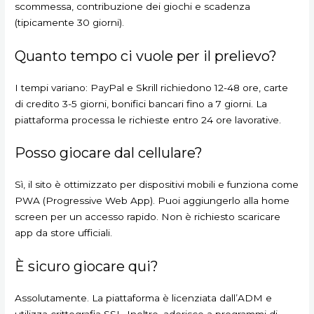
scommessa, contribuzione dei giochi e scadenza
(tipicamente 30 giorni).
Quanto tempo ci vuole per il prelievo?
I tempi variano: PayPal e Skrill richiedono 12-48 ore, carte
di credito 3-5 giorni, bonifici bancari fino a 7 giorni. La
piattaforma processa le richieste entro 24 ore lavorative.
Posso giocare dal cellulare?
Sì, il sito è ottimizzato per dispositivi mobili e funziona come
PWA (Progressive Web App). Puoi aggiungerlo alla home
screen per un accesso rapido. Non è richiesto scaricare
app da store ufficiali.
È sicuro giocare qui?
Assolutamente. La piattaforma è licenziata dall’ADM e