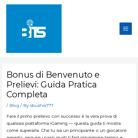
Skip
to
content
Main
Men
Bonus di Benvenuto e
Prelievi: Guida Pratica
Completa
/
Blog
/ By
sbushra777
Fare il primo prelievo con successo è la vera prova di
qualsiasi piattaforma iGaming — questa guida ti mostra
come superarla. Che tu sia un principiante o un giocatore
esperto, seguire i passi giusti ti farà risparmiare tempo e