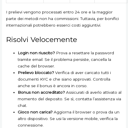
I prelievi vengono processati entro 24 ore e la maggior
parte dei metodi non ha commissioni. Tuttavia, per bonifici
internazionali potrebbero esserci costi aggiuntivi.
Risolvi Velocemente
Login non riuscito?
Prova a resettare la password
tramite email. Se il problema persiste, cancella la
cache del browser.
Prelievo bloccato?
Verifica di aver caricato tutti i
documenti KYC e che siano approvati. Controlla
anche se il bonus è ancora in corso.
Bonus non accreditato?
Assicurati di averlo attivato al
momento del deposito. Se sì, contatta l’assistenza via
chat.
Gioco non carica?
Aggiorna il browser o prova da un
altro dispositivo. Se usi la versione mobile, verifica la
connessione.