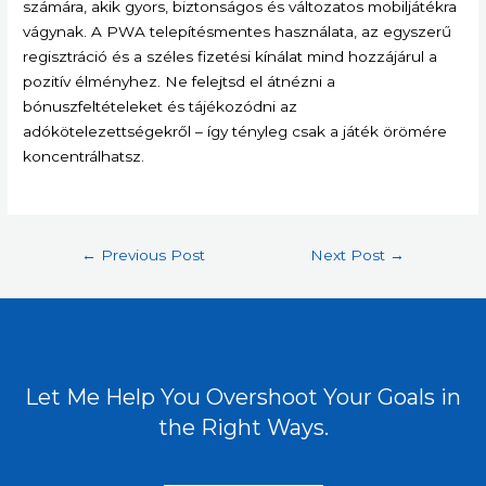
számára, akik gyors, biztonságos és változatos mobiljátékra
vágynak. A PWA telepítésmentes használata, az egyszerű
regisztráció és a széles fizetési kínálat mind hozzájárul a
pozitív élményhez. Ne felejtsd el átnézni a
bónuszfeltételeket és tájékozódni az
adókötelezettségekről – így tényleg csak a játék örömére
koncentrálhatsz.
Post
←
Previous Post
Next Post
→
navigation
Let Me Help You Overshoot Your Goals in
the Right Ways.