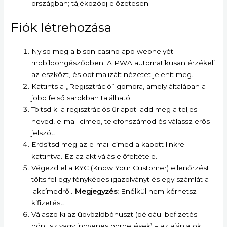
országban; tájékozódj előzetesen.
Fiók létrehozása
Nyisd meg a bison casino app webhelyét
mobilböngésződben. A PWA automatikusan érzékeli
az eszközt, és optimalizált nézetet jelenít meg.
Kattints a „Regisztráció” gombra, amely általában a
jobb felső sarokban található.
Töltsd ki a regisztrációs űrlapot: add meg a teljes
neved, e-mail címed, telefonszámod és válassz erős
jelszót.
Erősítsd meg az e-mail címed a kapott linkre
kattintva. Ez az aktiválás előfeltétele.
Végezd el a KYC (Know Your Customer) ellenőrzést:
tölts fel egy fényképes igazolványt és egy számlát a
lakcímedről.
Megjegyzés:
Enélkül nem kérhetsz
kifizetést.
Válaszd ki az üdvözlőbónuszt (például befizetési
bónusz vagy ingyenes pörgetések) – az ajánlatok