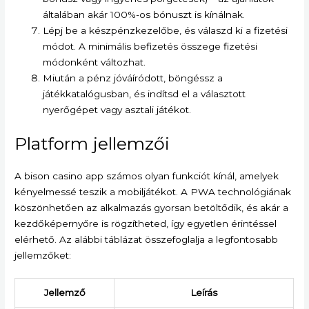
általában akár 100%-os bónuszt is kínálnak.
Lépj be a készpénzkezelőbe, és válaszd ki a fizetési
módot. A minimális befizetés összege fizetési
módonként változhat.
Miután a pénz jóváíródott, böngéssz a
játékkatalógusban, és indítsd el a választott
nyerőgépet vagy asztali játékot.
Platform jellemzői
A bison casino app számos olyan funkciót kínál, amelyek
kényelmessé teszik a mobiljátékot. A PWA technológiának
köszönhetően az alkalmazás gyorsan betöltődik, és akár a
kezdőképernyőre is rögzítheted, így egyetlen érintéssel
elérhető. Az alábbi táblázat összefoglalja a legfontosabb
jellemzőket:
Jellemző
Leírás