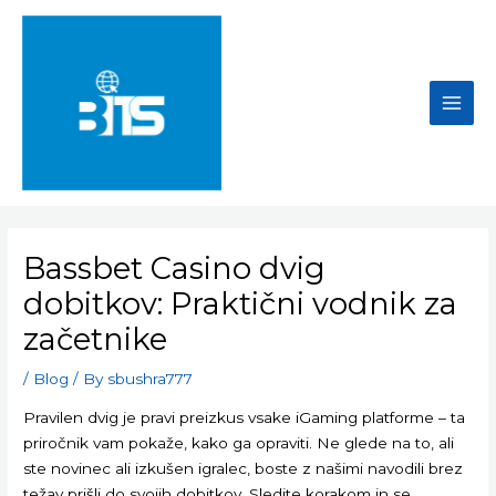
Skip
to
content
Main
Men
Bassbet Casino dvig
dobitkov: Praktični vodnik za
začetnike
/
Blog
/ By
sbushra777
Pravilen dvig je pravi preizkus vsake iGaming platforme – ta
priročnik vam pokaže, kako ga opraviti. Ne glede na to, ali
ste novinec ali izkušen igralec, boste z našimi navodili brez
težav prišli do svojih dobitkov. Sledite korakom in se