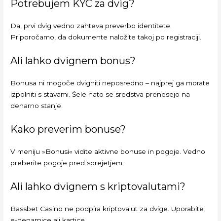
Potrebujem KYC za dvig?
Da, prvi dvig vedno zahteva preverbo identitete.
Priporočamo, da dokumente naložite takoj po registraciji.
Ali lahko dvignem bonus?
Bonusa ni mogoče dvigniti neposredno – najprej ga morate
izpolniti s stavami. Šele nato se sredstva prenesejo na
denarno stanje.
Kako preverim bonuse?
V meniju »Bonusi« vidite aktivne bonuse in pogoje. Vedno
preberite pogoje pred sprejetjem.
Ali lahko dvignem s kriptovalutami?
Bassbet Casino ne podpira kriptovalut za dvige. Uporabite
e-denarnice ali kartice.