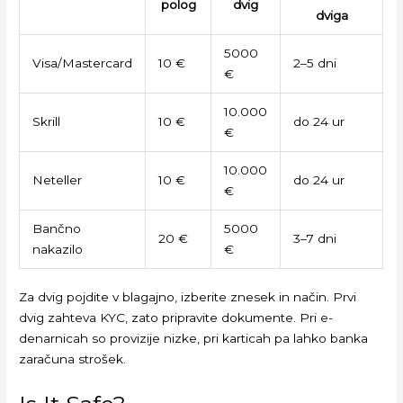
polog
dvig
dviga
5000
Visa/Mastercard
10 €
2–5 dni
€
10.000
Skrill
10 €
do 24 ur
€
10.000
Neteller
10 €
do 24 ur
€
Bančno
5000
20 €
3–7 dni
nakazilo
€
Za dvig pojdite v blagajno, izberite znesek in način. Prvi
dvig zahteva KYC, zato pripravite dokumente. Pri e-
denarnicah so provizije nizke, pri karticah pa lahko banka
zaračuna strošek.