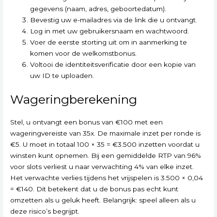
gegevens (naam, adres, geboortedatum).
Bevestig uw e-mailadres via de link die u ontvangt.
Log in met uw gebruikersnaam en wachtwoord.
Voer de eerste storting uit om in aanmerking te
komen voor de welkomstbonus.
Voltooi de identiteitsverificatie door een kopie van
uw ID te uploaden.
Wageringberekening
Stel, u ontvangt een bonus van €100 met een
wageringvereiste van 35x. De maximale inzet per ronde is
€5. U moet in totaal 100 × 35 = €3.500 inzetten voordat u
winsten kunt opnemen. Bij een gemiddelde RTP van 96%
voor slots verliest u naar verwachting 4% van elke inzet.
Het verwachte verlies tijdens het vrijspelen is 3.500 × 0,04
= €140. Dit betekent dat u de bonus pas echt kunt
omzetten als u geluk heeft. Belangrijk: speel alleen als u
deze risico’s begrijpt.