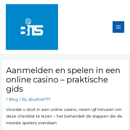
Skip
to
content
Main
Men
Aanmelden en spelen in een
online casino – praktische
gids
/
Blog
/ By
sbushra777
Voordat u stort in een online casino, neem vijf minuten om
deze checklist te lezen – het behandelt de stappen die de
meeste spelers overslaan.