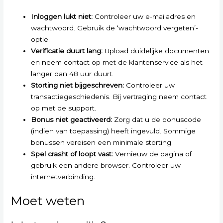
Inloggen lukt niet:
Controleer uw e-mailadres en
wachtwoord. Gebruik de ‘wachtwoord vergeten’-
optie.
Verificatie duurt lang:
Upload duidelijke documenten
en neem contact op met de klantenservice als het
langer dan 48 uur duurt.
Storting niet bijgeschreven:
Controleer uw
transactiegeschiedenis. Bij vertraging neem contact
op met de support.
Bonus niet geactiveerd:
Zorg dat u de bonuscode
(indien van toepassing) heeft ingevuld. Sommige
bonussen vereisen een minimale storting.
Spel crasht of loopt vast:
Vernieuw de pagina of
gebruik een andere browser. Controleer uw
internetverbinding.
Moet weten