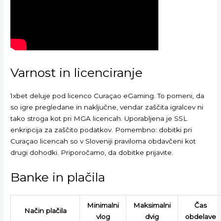
Varnost in licenciranje
1xbet deluje pod licenco Curaçao eGaming. To pomeni, da
so igre pregledane in naključne, vendar zaščita igralcev ni
tako stroga kot pri MGA licencah. Uporabljena je SSL
enkripcija za zaščito podatkov. Pomembno: dobitki pri
Curaçao licencah so v Sloveniji praviloma obdavčeni kot
drugi dohodki. Priporočamo, da dobitke prijavite.
Banke in plačila
Minimalni
Maksimalni
Čas
Način plačila
vlog
dvig
obdelave