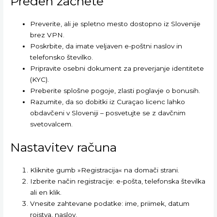
Preden začnete
Preverite, ali je spletno mesto dostopno iz Slovenije
brez VPN.
Poskrbite, da imate veljaven e-poštni naslov in
telefonsko številko.
Pripravite osebni dokument za preverjanje identitete
(KYC).
Preberite splošne pogoje, zlasti poglavje o bonusih.
Razumite, da so dobitki iz Curaçao licenc lahko
obdavčeni v Sloveniji – posvetujte se z davčnim
svetovalcem.
Nastavitev računa
Kliknite gumb »Registracija« na domači strani.
Izberite način registracije: e-pošta, telefonska številka
ali en klik.
Vnesite zahtevane podatke: ime, priimek, datum
rojstva, naslov.