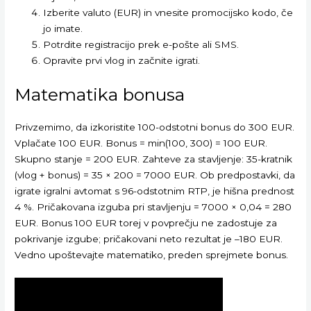
Izberite valuto (EUR) in vnesite promocijsko kodo, če
jo imate.
Potrdite registracijo prek e-pošte ali SMS.
Opravite prvi vlog in začnite igrati.
Matematika bonusa
Privzemimo, da izkoristite 100-odstotni bonus do 300 EUR.
Vplačate 100 EUR. Bonus = min(100, 300) = 100 EUR.
Skupno stanje = 200 EUR. Zahteve za stavljenje: 35-kratnik
(vlog + bonus) = 35 × 200 = 7000 EUR. Ob predpostavki, da
igrate igralni avtomat s 96-odstotnim RTP, je hišna prednost
4 %. Pričakovana izguba pri stavljenju = 7000 × 0,04 = 280
EUR. Bonus 100 EUR torej v povprečju ne zadostuje za
pokrivanje izgube; pričakovani neto rezultat je –180 EUR.
Vedno upoštevajte matematiko, preden sprejmete bonus.